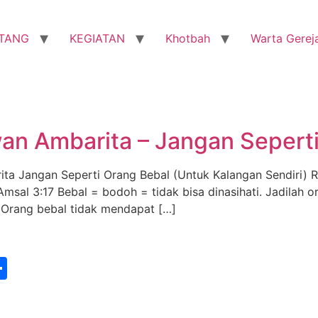
TANG
KEGIATAN
Khotbah
Warta Gerej
wan Ambarita – Jangan Sepert
arita Jangan Seperti Orang Bebal (Untuk Kalangan Sendir
Amsal 3:17 Bebal = bodoh = tidak bisa dinasihati. Jadilah 
 Orang bebal tidak mendapat […]
st
edIn
vernote
Share