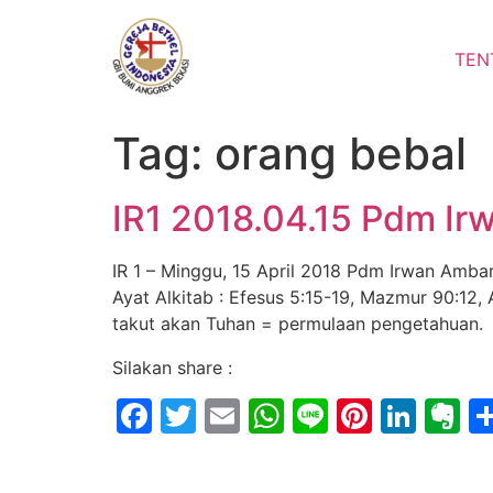
Lewati
ke
TEN
konten
Tag:
orang bebal
IR1 2018.04.15 Pdm Ir
IR 1 – Minggu, 15 April 2018 Pdm Irwan Amb
Ayat Alkitab : Efesus 5:15-19, Mazmur 90:12, 
takut akan Tuhan = permulaan pengetahuan.
Silakan share :
Facebook
Twitter
Email
WhatsApp
Line
Pintere
Link
E