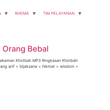
a
RHEMA
TIM PELAYANAN
i Orang Bebal
i) Rekaman Khotbah MP3 Ringkasan Khotbah
orang arif = bijaksana = hikmat = wisdom =