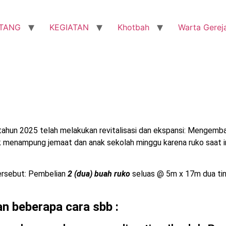
TANG
KEGIATAN
Khotbah
Warta Gerej
ahun 2025 telah melakukan revitalisasi dan ekspansi: M
engemban
k menampung jemaat dan anak sekolah minggu karena ruko saat in
ersebut:
Pembelian
2 (dua) buah ruko
seluas @ 5m x 17m dua ti
n beberapa cara sbb :