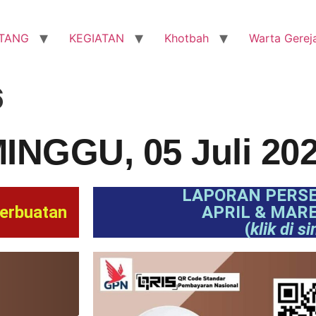
TANG
KEGIATAN
Khotbah
Warta Gerej
6
INGGU, 05 Juli 20
LAPORAN PERS
erbuatan
APRIL & MARE
(
klik di si