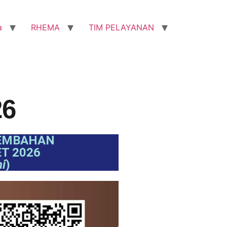
a
RHEMA
TIM PELAYANAN
26
EMBAHAN
T 2026
ni
)