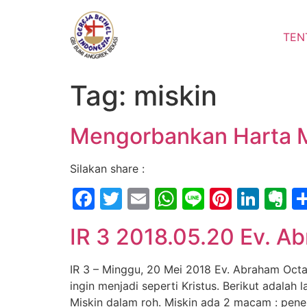
Lewati
ke
TEN
konten
Tag:
miskin
Mengorbankan Harta M
Silakan share :
Facebook
Twitter
Email
WhatsApp
Line
Pintere
Link
E
IR 3 2018.05.20 Ev. Ab
IR 3 – Minggu, 20 Mei 2018 Ev. Abraham Oct
ingin menjadi seperti Kristus. Berikut adalah
Miskin dalam roh. Miskin ada 2 macam : penes