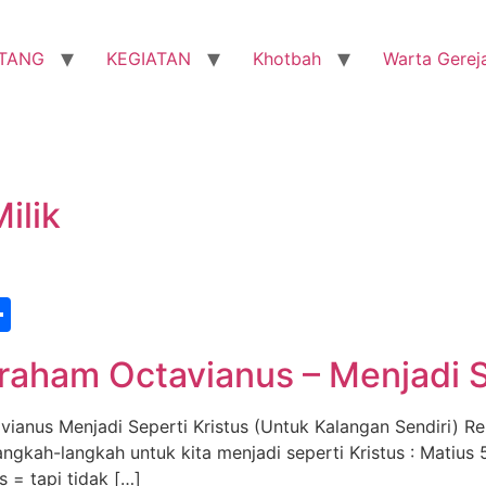
TANG
KEGIATAN
Khotbah
Warta Gerej
ilik
st
edIn
vernote
Share
raham Octavianus – Menjadi S
avianus Menjadi Seperti Kristus (Untuk Kalangan Sendiri)
 langkah-langkah untuk kita menjadi seperti Kristus : Matius
 = tapi tidak […]