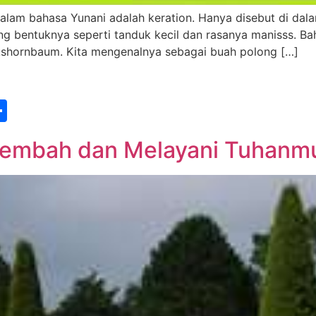
m bahasa Yunani adalah keration. Hanya disebut di dalam 
ang bentuknya seperti tanduk kecil dan rasanya manisss. Ba
ckshornbaum. Kita mengenalnya sebagai buah polong […]
st
edIn
vernote
Share
yembah dan Melayani Tuhanm