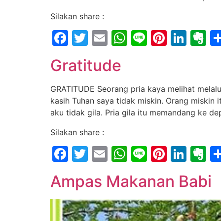
Silakan share :
Facebook
Twitter
Email
WhatsApp
Line
Pintere
Link
E
Gratitude
GRATITUDE Seorang pria kaya melihat melalui
kasih Tuhan saya tidak miskin. Orang miskin i
aku tidak gila. Pria gila itu memandang ke
Silakan share :
Facebook
Twitter
Email
WhatsApp
Line
Pintere
Link
E
Ampas Makanan Babi