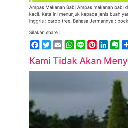
Ampas Makanan Babi Ampas makanan babi dala
kecil. Kata ini menunjuk kepada jenis buah y
Inggris : carob tree. Bahasa Jermannya : bo
Silakan share :
Facebook
Twitter
Email
WhatsApp
Line
Pintere
Link
E
Kami Tidak Akan Men