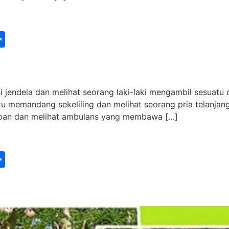
st
edIn
vernote
Share
 jendela dan melihat seorang laki-laki mengambil sesuatu 
tu memandang sekeliling dan melihat seorang pria telanjang
 depan dan melihat ambulans yang membawa […]
st
edIn
vernote
Share