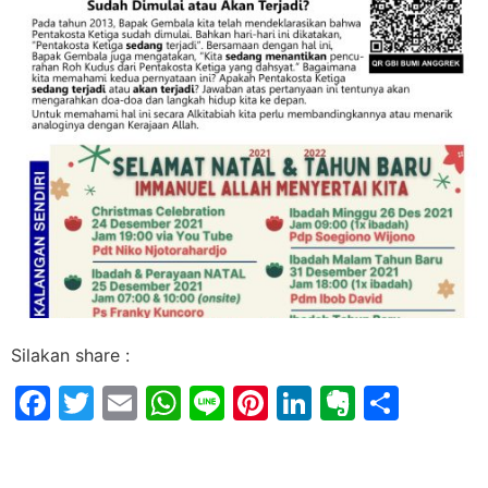
Silakan share :
Facebook
Twitter
Email
WhatsApp
Line
Pinterest
LinkedIn
Evernot
Shar