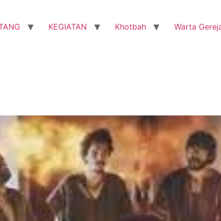
TANG
KEGIATAN
Khotbah
Warta Gerej