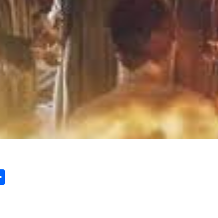
st
edIn
vernote
Share