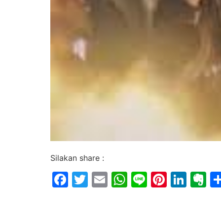
Silakan share :
Facebook
Twitter
Email
WhatsApp
Line
Pintere
Link
E