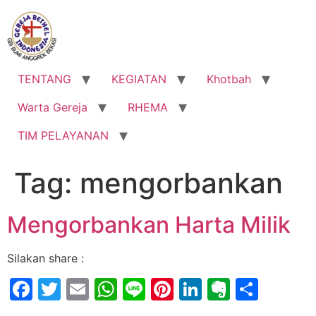
Lewati
ke
konten
TENTANG
KEGIATAN
Khotbah
Warta Gereja
RHEMA
TIM PELAYANAN
Tag:
mengorbankan
Mengorbankan Harta Milik
Silakan share :
Facebook
Twitter
Email
WhatsApp
Line
Pinterest
LinkedIn
Evernot
Shar