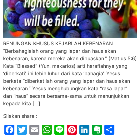
RENUNGAN KHUSUS KEJARLAH KEBENARAN
“Berbahagialah orang yang lapar dan haus akan
kebenaran, karena mereka akan dipuaskan.” (Matius 5:6)
Kata “Blessed” (Yun. makarios) arti harafiahnya yang
‘diberkati’, ini lebih luhur dari kata ‘bahagia’. Yesus
berkata “diberkatilah orang yang lapar dan haus akan
kebenaran.” Yesus menghubungkan kata “rasa lapar”
dan “haus” secara bersama-sama untuk menunjukkan
kepada kita […]
Silakan share :
Facebook
Twitter
Email
WhatsApp
Line
Pinterest
LinkedIn
Evernot
Shar