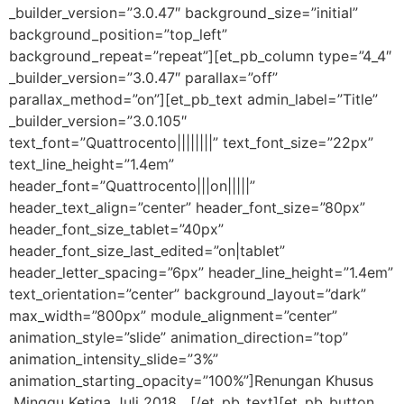
_builder_version=”3.0.47″ background_size=”initial”
background_position=”top_left”
background_repeat=”repeat”][et_pb_column type=”4_4″
_builder_version=”3.0.47″ parallax=”off”
parallax_method=”on”][et_pb_text admin_label=”Title”
_builder_version=”3.0.105″
text_font=”Quattrocento||||||||” text_font_size=”22px”
text_line_height=”1.4em”
header_font=”Quattrocento|||on|||||”
header_text_align=”center” header_font_size=”80px”
header_font_size_tablet=”40px”
header_font_size_last_edited=”on|tablet”
header_letter_spacing=”6px” header_line_height=”1.4em”
text_orientation=”center” background_layout=”dark”
max_width=”800px” module_alignment=”center”
animation_style=”slide” animation_direction=”top”
animation_intensity_slide=”3%”
animation_starting_opacity=”100%”]Renungan Khusus
Minggu Ketiga Juli 2018 [/et_pb_text][et_pb_button