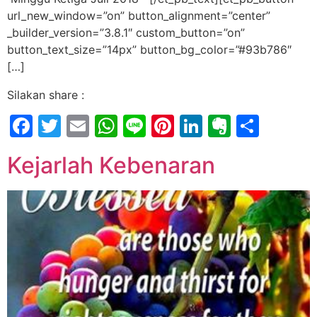
url_new_window=”on” button_alignment=”center”
_builder_version=”3.8.1″ custom_button=”on”
button_text_size=”14px” button_bg_color=”#93b786″
[…]
Silakan share :
Facebook
Twitter
Email
WhatsApp
Line
Pinterest
LinkedIn
Evernot
Shar
Kejarlah Kebenaran