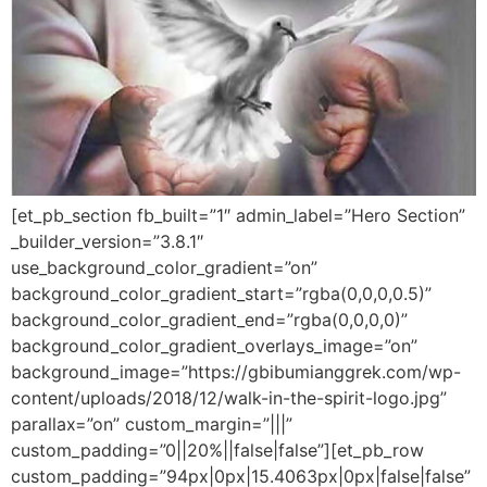
[et_pb_section fb_built=”1″ admin_label=”Hero Section”
_builder_version=”3.8.1″
use_background_color_gradient=”on”
background_color_gradient_start=”rgba(0,0,0,0.5)”
background_color_gradient_end=”rgba(0,0,0,0)”
background_color_gradient_overlays_image=”on”
background_image=”https://gbibumianggrek.com/wp-
content/uploads/2018/12/walk-in-the-spirit-logo.jpg”
parallax=”on” custom_margin=”|||”
custom_padding=”0||20%||false|false”][et_pb_row
custom_padding=”94px|0px|15.4063px|0px|false|false”