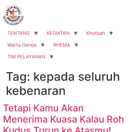
Lewati
ke
konten
TENTANG
KEGIATAN
Khotbah
Warta Gereja
RHEMA
TIM PELAYANAN
Tag:
kepada seluruh
kebenaran
Tetapi Kamu Akan
Menerima Kuasa Kalau Roh
Kudus Turun ke Atasmu!