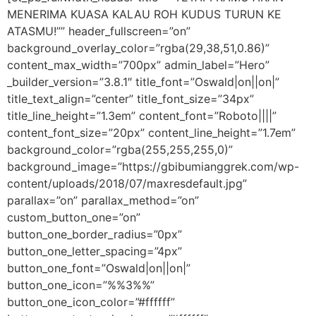
MENERIMA KUASA KALAU ROH KUDUS TURUN KE
ATASMU!”” header_fullscreen=”on”
background_overlay_color=”rgba(29,38,51,0.86)”
content_max_width=”700px” admin_label=”Hero”
_builder_version=”3.8.1″ title_font=”Oswald|on||on|”
title_text_align=”center” title_font_size=”34px”
title_line_height=”1.3em” content_font=”Roboto||||”
content_font_size=”20px” content_line_height=”1.7em”
background_color=”rgba(255,255,255,0)”
background_image=”https://gbibumianggrek.com/wp-
content/uploads/2018/07/maxresdefault.jpg”
parallax=”on” parallax_method=”on”
custom_button_one=”on”
button_one_border_radius=”0px”
button_one_letter_spacing=”4px”
button_one_font=”Oswald|on||on|”
button_one_icon=”%%3%%”
button_one_icon_color=”#ffffff”