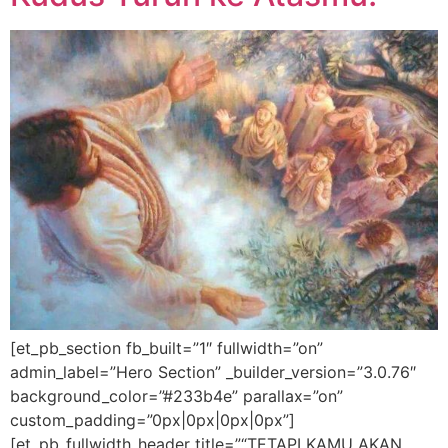
[et_pb_section fb_built=”1″ fullwidth=”on”
admin_label=”Hero Section” _builder_version=”3.0.76″
background_color=”#233b4e” parallax=”on”
custom_padding=”0px|0px|0px|0px”]
[et_pb_fullwidth_header title=”“TETAPI KAMU AKAN