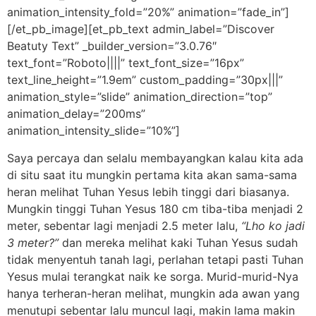
animation_intensity_fold=”20%” animation=”fade_in”]
[/et_pb_image][et_pb_text admin_label=”Discover
Beatuty Text” _builder_version=”3.0.76″
text_font=”Roboto||||” text_font_size=”16px”
text_line_height=”1.9em” custom_padding=”30px|||”
animation_style=”slide” animation_direction=”top”
animation_delay=”200ms”
animation_intensity_slide=”10%”]
Saya percaya dan selalu membayangkan kalau kita ada
di situ saat itu mungkin pertama kita akan sama-sama
heran melihat Tuhan Yesus lebih tinggi dari biasanya.
Mungkin tinggi Tuhan Yesus 180 cm tiba-tiba menjadi 2
meter, sebentar lagi menjadi 2.5 meter lalu,
“Lho ko jadi
3 meter?”
dan mereka melihat kaki Tuhan Yesus sudah
tidak menyentuh tanah lagi, perlahan tetapi pasti Tuhan
Yesus mulai terangkat naik ke sorga. Murid-murid-Nya
hanya terheran-heran melihat, mungkin ada awan yang
menutupi sebentar lalu muncul lagi, makin lama makin