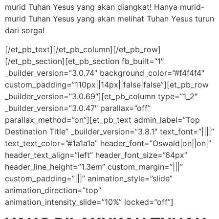
murid Tuhan Yesus yang akan diangkat! Hanya murid-
murid Tuhan Yesus yang akan melihat Tuhan Yesus turun
dari sorga!
[/et_pb_text][/et_pb_column][/et_pb_row]
[/et_pb_section][et_pb_section fb_built=”1″
_builder_version=”3.0.74″ background_color=”#f4f4f4″
custom_padding=”110px||14px||false|false”][et_pb_row
_builder_version=”3.0.69″][et_pb_column type=”1_2″
_builder_version=”3.0.47″ parallax=”off”
parallax_method=”on”][et_pb_text admin_label=”Top
Destination Title” _builder_version=”3.8.1″ text_font=”||||”
text_text_color=”#1a1a1a” header_font=”Oswald|on||on|”
header_text_align=”left” header_font_size=”64px”
header_line_height=”1.3em” custom_margin=”|||”
custom_padding=”|||” animation_style=”slide”
animation_direction=”top”
animation_intensity_slide=”10%” locked=”off”]