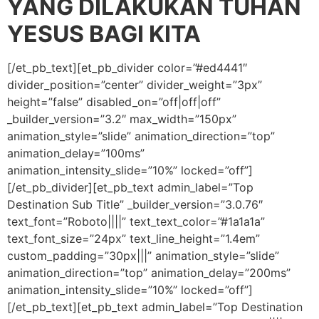
YANG DILAKUKAN TUHAN
YESUS BAGI KITA
[/et_pb_text][et_pb_divider color=”#ed4441″
divider_position=”center” divider_weight=”3px”
height=”false” disabled_on=”off|off|off”
_builder_version=”3.2″ max_width=”150px”
animation_style=”slide” animation_direction=”top”
animation_delay=”100ms”
animation_intensity_slide=”10%” locked=”off”]
[/et_pb_divider][et_pb_text admin_label=”Top
Destination Sub Title” _builder_version=”3.0.76″
text_font=”Roboto||||” text_text_color=”#1a1a1a”
text_font_size=”24px” text_line_height=”1.4em”
custom_padding=”30px|||” animation_style=”slide”
animation_direction=”top” animation_delay=”200ms”
animation_intensity_slide=”10%” locked=”off”]
[/et_pb_text][et_pb_text admin_label=”Top Destination