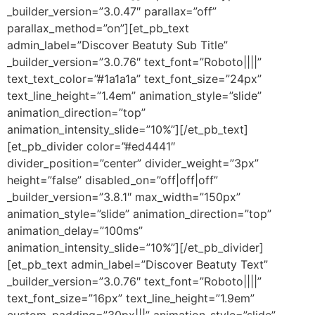
_builder_version=”3.0.47″ parallax=”off”
parallax_method=”on”][et_pb_text
admin_label=”Discover Beatuty Sub Title”
_builder_version=”3.0.76″ text_font=”Roboto||||”
text_text_color=”#1a1a1a” text_font_size=”24px”
text_line_height=”1.4em” animation_style=”slide”
animation_direction=”top”
animation_intensity_slide=”10%”][/et_pb_text]
[et_pb_divider color=”#ed4441″
divider_position=”center” divider_weight=”3px”
height=”false” disabled_on=”off|off|off”
_builder_version=”3.8.1″ max_width=”150px”
animation_style=”slide” animation_direction=”top”
animation_delay=”100ms”
animation_intensity_slide=”10%”][/et_pb_divider]
[et_pb_text admin_label=”Discover Beatuty Text”
_builder_version=”3.0.76″ text_font=”Roboto||||”
text_font_size=”16px” text_line_height=”1.9em”