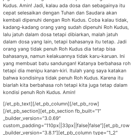
Kudus. Amin! Jadi, kalau ada dosa dan sebagainya itu
cepat selesaikan dengan Tuhan dan Saudara akan
kembali dipenuhi dengan Roh Kudus. Coba kalau tidak,
kadang-kadang orang yang sudah dipenuhi Roh Kudus,
lalu jatuh dalam dosa tetapi dibiarkan, malah jatuh
dalam dosa yang lain, tetapi bahasanya itu tetap. Jadi
orang yang tidak penuh Roh Kudus dia tetap bisa
bahasanya, namun kelakuannya tidak karu-karuan. Ini
yang membuat batu sandungan! Katanya berbahasa roh
tetapi dia menipu kanan-kiri. Itulah yang saya katakan
bahwa kondisinya tidak penuh Roh Kudus. Karena itu
biarlah kita berbahasa roh tetapi kita juga tetap dalam
kondisi penuh Roh Kudus. Amin!
[/et_pb_text][/et_pb_column][/et_pb_row]
[/et_pb_section][et_pb_section fb_built=”1″
_builder_version=”3.0.69″
custom_padding=”110px||33px||false|false”][et_pb_row
_builder_version=”3.8.1″][et_pb_column type=”1_2″