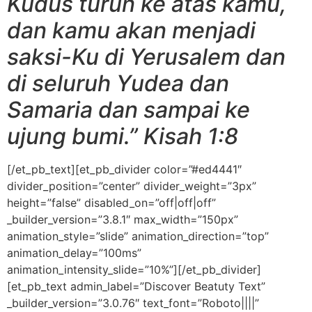
Kudus turun ke atas kamu,
dan kamu akan menjadi
saksi-Ku di Yerusalem dan
di seluruh Yudea dan
Samaria dan sampai ke
ujung bumi.” Kisah 1:8
[/et_pb_text][et_pb_divider color=”#ed4441″
divider_position=”center” divider_weight=”3px”
height=”false” disabled_on=”off|off|off”
_builder_version=”3.8.1″ max_width=”150px”
animation_style=”slide” animation_direction=”top”
animation_delay=”100ms”
animation_intensity_slide=”10%”][/et_pb_divider]
[et_pb_text admin_label=”Discover Beatuty Text”
_builder_version=”3.0.76″ text_font=”Roboto||||”