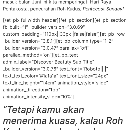
masuk bulan Juni ini kita memperingati Hari Raya
Pentakosta, pencurahan Roh Kudus,
Pentecost Sunday!
[/et_pb_fullwidth_header][/et_pb_section][et_pb_section
fb_built=”1″ _builder_version=”3.0.69″
custom_padding=”110px||33px||false|false”][et_pb_row
_builder_version=”3.8.1″][et_pb_column type=”1_2″
_builder_version=”3.0.47″ parallax=”off”
parallax_method=”on”][et_pb_text
admin_label=”Discover Beatuty Sub Title”
_builder_version=”3.0.76″ text_font=”Roboto||||”
text_text_color=”#1a1a1a” text_font_size=”24px”
text_line_height=”1.4em” animation_style=”slide”
animation_direction=”top”
animation_intensity_slide=”10%”]
“Tetapi kamu akan
menerima kuasa, kalau Roh