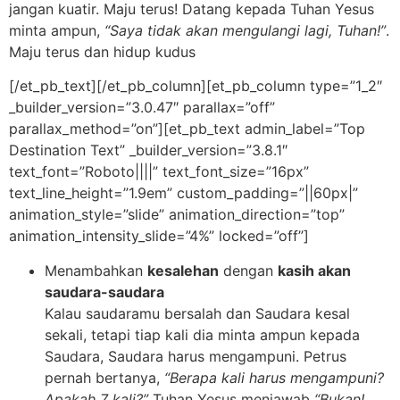
jangan kuatir. Maju terus! Datang kepada Tuhan Yesus
minta ampun,
“Saya tidak akan mengulangi lagi, Tuhan!”
.
Maju terus dan hidup kudus
[/et_pb_text][/et_pb_column][et_pb_column type=”1_2″
_builder_version=”3.0.47″ parallax=”off”
parallax_method=”on”][et_pb_text admin_label=”Top
Destination Text” _builder_version=”3.8.1″
text_font=”Roboto||||” text_font_size=”16px”
text_line_height=”1.9em” custom_padding=”||60px|”
animation_style=”slide” animation_direction=”top”
animation_intensity_slide=”4%” locked=”off”]
Menambahkan
kesalehan
dengan
kasih akan
saudara-saudara
Kalau saudaramu bersalah dan Saudara kesal
sekali, tetapi tiap kali dia minta ampun kepada
Saudara, Saudara harus mengampuni. Petrus
pernah bertanya,
“Berapa kali harus mengampuni?
Apakah 7 kali?”
Tuhan Yesus menjawab
“Bukan!