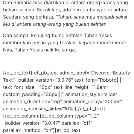
Dan Samaria bisa diartikan di antara orang-orang yang
bukan seiman. Sekali lagi, ada berapa banyak di antara
Saudara yang berkata,
“Tuhan, saya mau menjadi saksi-
Mu di antara orang-orang yang bukan seiman.”
Dan sampai ke ujung bumi. Setelah Tuhan Yesus
memberikan pesan yang terakhir kepada murid-murid-
Nya, Tuhan Yesus naik ke sorga.
[/et_pb_text][et_pb_text admin_label=”Discover Beatuty
Text” _builder_version=”3.0.76″ text_font=”Roboto||||”
text_font_size=”16px” text_line_height=”1.9em”
custom_padding=”30px|||” animation_style=”slide”
animation_direction=”top” animation_delay=”200ms”
animation_intensity_slide=”10%”][/et_pb_text]
[/et_pb_column][et_pb_column type=”1_2″
_builder_version=”3.0.47″ parallax=”off”
parallax_method=”on”][et_pb_text