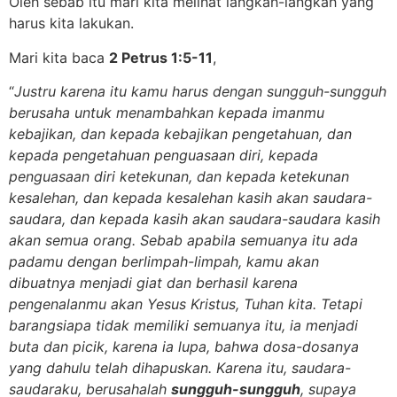
Oleh sebab itu mari kita melihat langkah-langkah yang
harus kita lakukan.
Mari kita baca
2 Petrus 1:5-11
,
“
Justru karena itu kamu harus dengan sungguh-sungguh
berusaha
untuk menambahkan kepada imanmu
kebajikan,
dan kepada kebajikan pengetahuan,
dan
kepada pengetahuan penguasaan diri, kepada
penguasaan diri ketekunan,
dan kepada ketekunan
kesalehan, dan kepada kesalehan kasih akan saudara-
saudara,
dan kepada kasih akan saudara-saudara kasih
akan semua orang.
Sebab apabila semuanya itu ada
padamu dengan berlimpah-limpah, kamu akan
dibuatnya menjadi giat dan berhasil karena
pengenalanmu akan Yesus Kristus, Tuhan kita.
Tetapi
barangsiapa tidak memiliki semuanya itu, ia menjadi
buta dan picik, karena ia lupa, bahwa dosa-dosanya
yang dahulu telah dihapuskan.
Karena itu, saudara-
saudaraku, berusahalah
sungguh-sungguh
, supaya