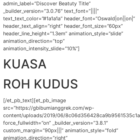
admin_label=”Discover Beatuty Title”
_builder_version=”3.0.76″ text_font=”||||”
text_text_color=”#1a1a1a” header_font=”Oswald|on||on|”
header_text_align=”right” header_font_size=”60px”
header_line_height=”1.3em” animation_style=”slide”
animation_direction=”top”
animation_intensity_slide=”10%”]
KUASA
ROH KUDUS
[/et_pb_text][et_pb_image
src=”https://gbibumianggrek.com/wp-
content/uploads/2019/06/8c06d356428ca9b9561535c1a
force_fullwidth=”on” _builder_version=”3.8.1″
custom_margin=”90px|||” animation_style=”fold”
animation_direction=”right”