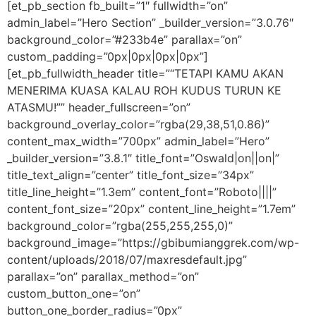
[et_pb_section fb_built=”1″ fullwidth=”on”
admin_label=”Hero Section” _builder_version=”3.0.76″
background_color=”#233b4e” parallax=”on”
custom_padding=”0px|0px|0px|0px”]
[et_pb_fullwidth_header title=”“TETAPI KAMU AKAN
MENERIMA KUASA KALAU ROH KUDUS TURUN KE
ATASMU!”” header_fullscreen=”on”
background_overlay_color=”rgba(29,38,51,0.86)”
content_max_width=”700px” admin_label=”Hero”
_builder_version=”3.8.1″ title_font=”Oswald|on||on|”
title_text_align=”center” title_font_size=”34px”
title_line_height=”1.3em” content_font=”Roboto||||”
content_font_size=”20px” content_line_height=”1.7em”
background_color=”rgba(255,255,255,0)”
background_image=”https://gbibumianggrek.com/wp-
content/uploads/2018/07/maxresdefault.jpg”
parallax=”on” parallax_method=”on”
custom_button_one=”on”
button_one_border_radius=”0px”