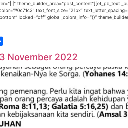
r=”|||” theme_builder_area=”post_content”][et_pb_text _bui
t_color=”#0c71c3″ text_font_size=”21px” text_letter_spacin
”bottom” locked=”off” global_colors_info=”{}” theme_builde
st
edIn
vernote
Share
13 November 2022