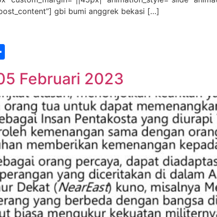
post_content”] gbi bumi anggrek bekasi […]
st
edIn
vernote
Share
05 Februari 2023