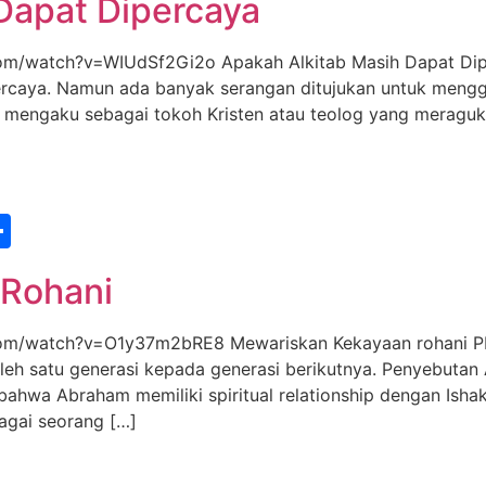
Dapat Dipercaya
watch?v=WIUdSf2Gi2o Apakah Alkitab Masih Dapat Diper
percaya. Namun ada banyak serangan ditujukan untuk menggu
g mengaku sebagai tokoh Kristen atau teolog yang meraguk
st
edIn
vernote
Share
 Rohani
m/watch?v=O1y37m2bRE8 Mewariskan Kekayaan rohani PE
eh satu generasi kepada generasi berikutnya. Penyebutan A
t bahwa Abraham memiliki spiritual relationship dengan Ish
agai seorang […]