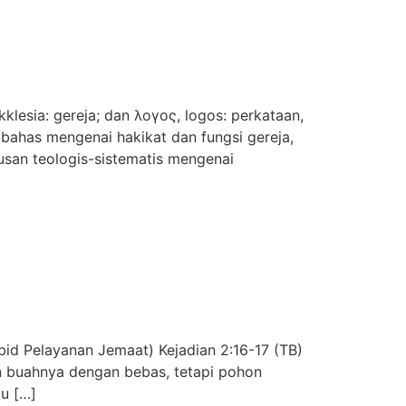
esia: gereja; dan λογος, logos: perkataan,
embahas mengenai hakikat dan fungsi gereja,
musan teologis-sistematis mengenai
d Pelayanan Jemaat) Kejadian 2:16-17 (TB)
n buahnya dengan bebas, tetapi pohon
u […]