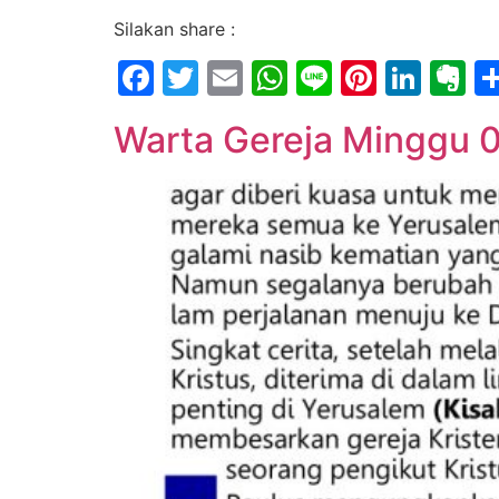
Silakan share :
Facebook
Twitter
Email
WhatsApp
Line
Pintere
Link
E
Warta Gereja Minggu 0