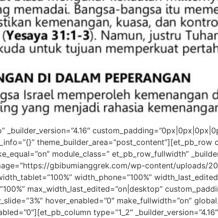
ro” _builder_version=”4.16″ custom_padding=”0px|0px|0px|
_info=”{}” theme_builder_area=”post_content”][et_pb_row c
e_equal=”on” module_class=” et_pb_row_fullwidth” _builder
ge=”https://gbibumianggrek.com/wp-content/uploads/201
width_tablet=”100%” width_phone=”100%” width_last_edite
00%” max_width_last_edited=”on|desktop” custom_padding
y_slide=”3%” hover_enabled=”0″ make_fullwidth=”on” global
nabled=”0″][et_pb_column type=”1_2″ _builder_version=”4.