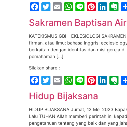
Facebook
Twitter
Email
WhatsApp
Line
Pintere
Link
E
Sakramen Baptisan Air
KATEKISMUS GBI – EKLESIOLOGI SAKRAMEN BAPT
firman, atau ilmu; bahasa Inggris: ecclesiol
berkaitan dengan identitas dan misi gereja d
pemahaman […]
Silakan share :
Facebook
Twitter
Email
WhatsApp
Line
Pintere
Link
E
Hidup Bijaksana
HIDUP BIJAKSANA Jumat, 12 Mei 2023 Bapak J
Lalu TUHAN Allah memberi perintah ini kepa
pengetahuan tentang yang baik dan yang jaha