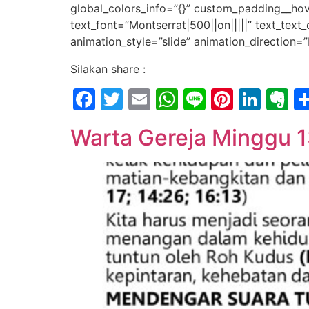
global_colors_info=”{}” custom_padding__hove
text_font=”Montserrat|500||on|||||” text_tex
animation_style=”slide” animation_direction=
Silakan share :
Facebook
Twitter
Email
WhatsApp
Line
Pintere
Link
E
Warta Gereja Minggu 