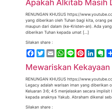
Apakah Alkitab Masih 
RENUNGAN KHUSUS https://www.youtube.com/
yang diberikan oleh Tuhan bagi kita, orang 
maupun dari dalam (ke-Kristen-an). Ada yan
diberikan Tuhan kepada umat […]
Silakan share :
Facebook
Twitter
Email
WhatsApp
Line
Pintere
Link
E
Mewariskan Kekayaan
RENUNGAN KHUSUS https://www.youtube.co
Legacy adalah warisan iman yang diberikan ol
Keluaran 3:6; 4:5 menjelaskan secara implisi
kepada anaknya Yakub. Abraham dikenal seb
Silakan share :