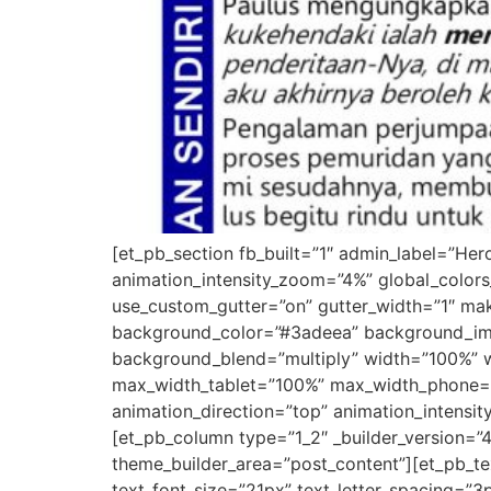
[et_pb_section fb_built=”1″ admin_label=”He
animation_intensity_zoom=”4%” global_colors
use_custom_gutter=”on” gutter_width=”1″ make
background_color=”#3adeea” background_ima
background_blend=”multiply” width=”100%” 
max_width_tablet=”100%” max_width_phone=”1
animation_direction=”top” animation_intensit
[et_pb_column type=”1_2″ _builder_version=”
theme_builder_area=”post_content”][et_pb_text
text_font_size=”21px” text_letter_spacing=”3