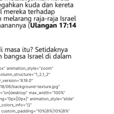
0px” animation_style=”zoom”
olumn_structure=”1_2,1_2″
_version=”4.18.0″
8/06/background-texture.jpg”
d=”on|desktop” max_width=”100%”
=”0px||0px|” animation_style=”slide”
_colors_info=”{}”
16″ custom_padding=”10%|8%|10%|8%”