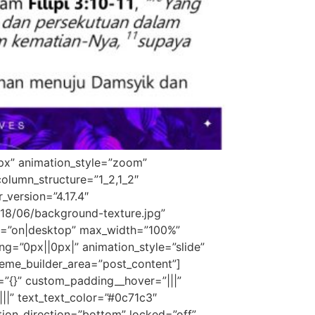
0px” animation_style=”zoom”
olumn_structure=”1_2,1_2″
_version=”4.17.4″
8/06/background-texture.jpg”
d=”on|desktop” max_width=”100%”
=”0px||0px|” animation_style=”slide”
theme_builder_area=”post_content”]
=”{}” custom_padding__hover=”|||”
|||” text_text_color=”#0c71c3″
tion_direction=”bottom” locked=”off”