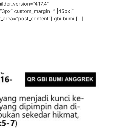
lder_version=”4.17.4″
g=”3px” custom_margin=”||45px|”
r_area=”post_content”] gbi bumi […]