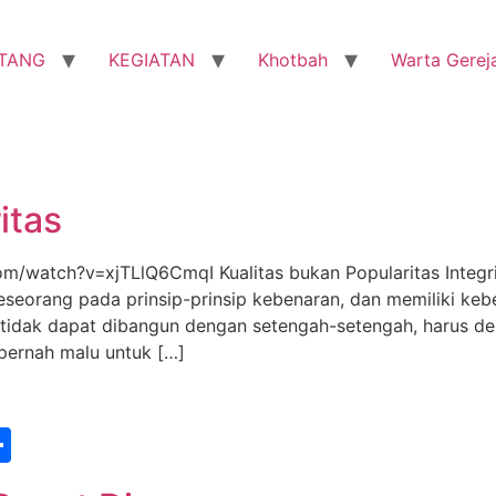
TANG
KEGIATAN
Khotbah
Warta Gerej
itas
atch?v=xjTLlQ6CmqI Kualitas bukan Popularitas Integrit
eseorang pada prinsip-prinsip kebenaran, dan memiliki keb
as tidak dapat dibangun dengan setengah-setengah, harus de
 pernah malu untuk […]
st
edIn
vernote
Share