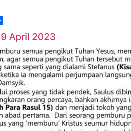
st
edIn
vernote
Share
9 April 2023