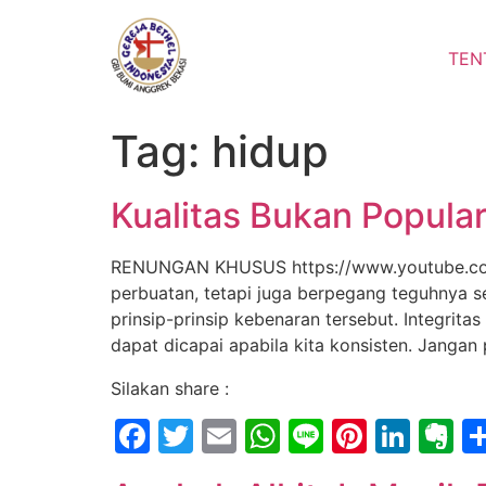
Lewati
ke
TEN
konten
Tag:
hidup
Kualitas Bukan Popular
RENUNGAN KHUSUS https://www.youtube.com/w
perbuatan, tetapi juga berpegang teguhnya s
prinsip-prinsip kebenaran tersebut. Integrit
dapat dicapai apabila kita konsisten. Jangan
Silakan share :
Facebook
Twitter
Email
WhatsApp
Line
Pintere
Link
E