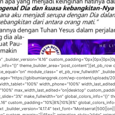
ro” _builder_version=”4.16″ custom_padding=”0px|0px|0px|
_info=”{}” theme_builder_area=”post_content”][et_pb_row c
_equal=”on” module_class=” et_pb_row_fullwidth” _builder
ge=”https://gbibumianggrek.com/wp-content/uploads/201
width_tablet=”100%” width_phone=”100%” width_last_edite
00%” max_width_last_edited=”on|desktop” custom_padding
y_slide=”3%” make_fullwidth=”on” global_colors_info=”{}” 
4.16″ custom_padding=”10%|8%|10%|8%” global_colors_info
 _builder_version=”4.17.4″ text_font=”Montserrat|500||on||
px” custom_margin=”||45px|” animation_style=”slide” anima