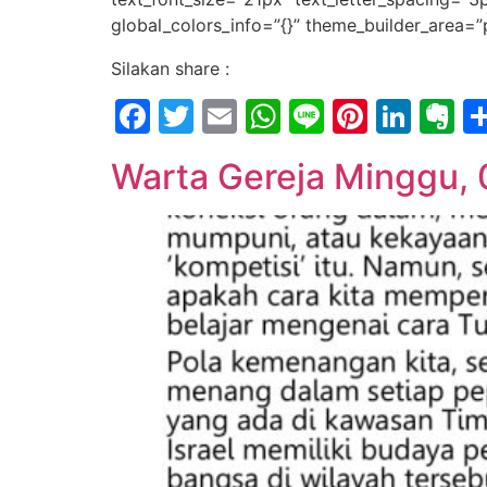
global_colors_info=”{}” theme_builder_area=”
Silakan share :
Facebook
Twitter
Email
WhatsApp
Line
Pintere
Link
E
Warta Gereja Minggu, 