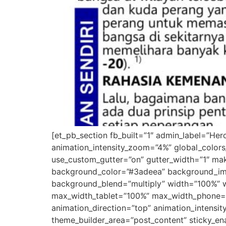
[et_pb_section fb_built=”1″ admin_label=”He
animation_intensity_zoom=”4%” global_colors
use_custom_gutter=”on” gutter_width=”1″ mak
background_color=”#3adeea” background_ima
background_blend=”multiply” width=”100%” 
max_width_tablet=”100%” max_width_phone=”1
animation_direction=”top” animation_intensit
theme_builder_area=”post_content” sticky_e