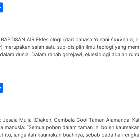
st
edIn
vernote
Share
ISAN AIR Eklesiologi (dari bahasa Yunani ἐκκλησια, ekkl
ogy) merupakan salah satu sub-disiplin ilmu teologi yang m
i dalam dunia. Dalam ranah gerejawi, eklesiologi adalah ru
st
edIn
vernote
Share
esaja Mulia (Diaken, Gembala Cool Taman Alamanda, Kabi
da manusia: “Semua pohon dalam taman ini boleh kaumaka
t itu, janganlah kaumakan buahnya, sebab pada hari engka