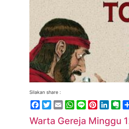
Silakan share :
Facebook
Twitter
Email
WhatsApp
Line
Pintere
Link
E
Warta Gereja Minggu 1