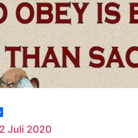
st
edIn
vernote
Share
2 Juli 2020