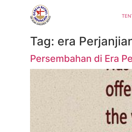
Lewati
ke
TEN
konten
Tag:
era Perjanji
Persembahan di Era Pe