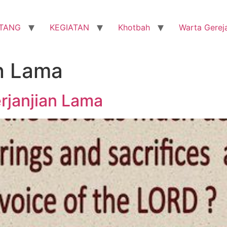
TANG
KEGIATAN
Khotbah
Warta Gerej
an Lama
rjanjian Lama