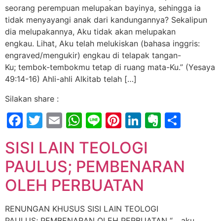
seorang perempuan melupakan bayinya, sehingga ia
tidak menyayangi anak dari kandungannya? Sekalipun
dia melupakannya, Aku tidak akan melupakan
engkau. Lihat, Aku telah melukiskan (bahasa inggris:
engraved/mengukir) engkau di telapak tangan-
Ku; tembok-tembokmu tetap di ruang mata-Ku.” (Yesaya
49:14-16) Ahli-ahli Alkitab telah […]
Silakan share :
Facebook
Twitter
Email
WhatsApp
Line
Pinterest
LinkedIn
Evernot
Shar
SISI LAIN TEOLOGI
PAULUS; PEMBENARAN
OLEH PERBUATAN
RENUNGAN KHUSUS SISI LAIN TEOLOGI
PAULUS; PEMBENARAN OLEH PERBUATAN “… aku