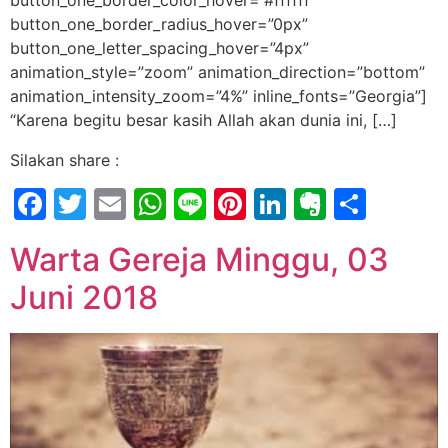
button_one_border_radius_hover=”0px”
button_one_letter_spacing_hover=”4px”
animation_style=”zoom” animation_direction=”bottom”
animation_intensity_zoom=”4%” inline_fonts=”Georgia”]
“Karena begitu besar kasih Allah akan dunia ini, […]
Silakan share :
Facebook
Twitter
Email
WhatsApp
Line
Pinterest
LinkedIn
Evernot
Shar
Warta Gereja Minggu, 03
Juni 2018