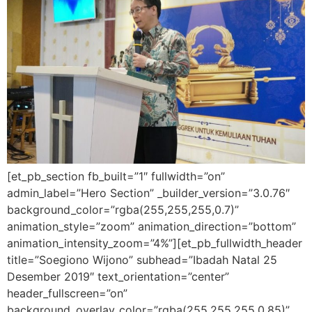
[et_pb_section fb_built=”1″ fullwidth=”on”
admin_label=”Hero Section” _builder_version=”3.0.76″
background_color=”rgba(255,255,255,0.7)”
animation_style=”zoom” animation_direction=”bottom”
animation_intensity_zoom=”4%”][et_pb_fullwidth_header
title=”Soegiono Wijono” subhead=”Ibadah Natal 25
Desember 2019″ text_orientation=”center”
header_fullscreen=”on”
background_overlay_color=”rgba(255,255,255,0.85)”