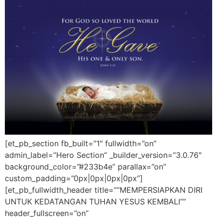
[et_pb_section fb_built=”1″ fullwidth=”on”
admin_label=”Hero Section” _builder_version=”3.0.76″
background_color=”#233b4e” parallax=”on”
custom_padding=”0px|0px|0px|0px”]
[et_pb_fullwidth_header title=”“MEMPERSIAPKAN DIRI
UNTUK KEDATANGAN TUHAN YESUS KEMBALI””
header_fullscreen=”on”