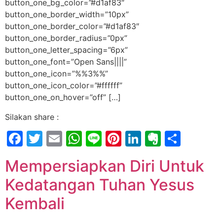
button_one_bg_color=”#d1af83″
button_one_border_width=”10px”
button_one_border_color=”#d1af83″
button_one_border_radius=”0px”
button_one_letter_spacing=”6px”
button_one_font=”Open Sans||||”
button_one_icon=”%%3%%”
button_one_icon_color=”#ffffff”
button_one_on_hover=”off” […]
Silakan share :
Facebook
Twitter
Email
WhatsApp
Line
Pinterest
LinkedIn
Evernot
Shar
Mempersiapkan Diri Untuk
Kedatangan Tuhan Yesus
Kembali