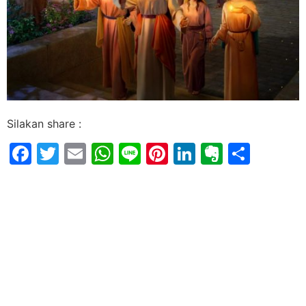
Silakan share :
Facebook
Twitter
Email
WhatsApp
Line
Pinterest
LinkedIn
Evernot
Shar