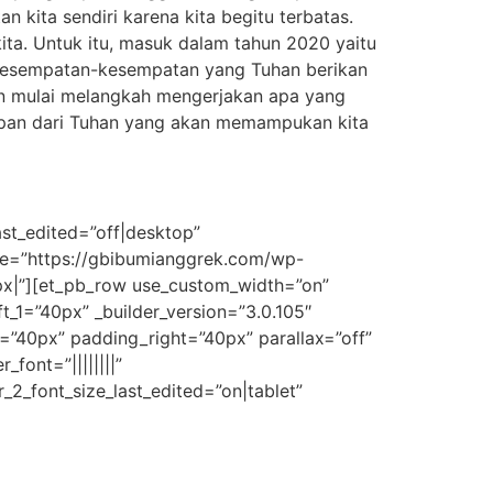
kita sendiri karena kita begitu terbatas.
ita. Untuk itu, masuk dalam tahun 2020 yaitu
n kesempatan-kesempatan yang Tuhan berikan
dan mulai melangkah mengerjakan apa yang
rapan dari Tuhan yang akan memampukan kita
ast_edited=”off|desktop”
age=”https://gbibumianggrek.com/wp-
px|”][et_pb_row use_custom_width=”on”
_1=”40px” _builder_version=”3.0.105″
=”40px” padding_right=”40px” parallax=”off”
_font=”||||||||”
_2_font_size_last_edited=”on|tablet”