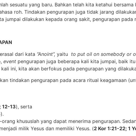
lah sesuatu yang baru. Bahkan telah kita ketahui bersama
bahasa roh. Tindakan pengurapan juga tidak jarang dilakuka
kita jumpai dilakukan kepada orang sakit, pengurapan pada
APAN
erasal dari kata
“Anoint”,
yaitu
to put oil on somebody or o
b,
event
pengurapan juga beberapa kali kita jumpai, baik it
kali ini, kita akan berfokus pada pengurapan yang dilakuk
ukan tindakan pengurapan pada acara ritual keagamaan (u
; 12-13
), serta
6
).
-orang khususlah yang dapat menerima pengurapan. Sedang
enjadi milik Yesus dan memiliki Yesus. (
2 Kor 1:21-22; 1 Y