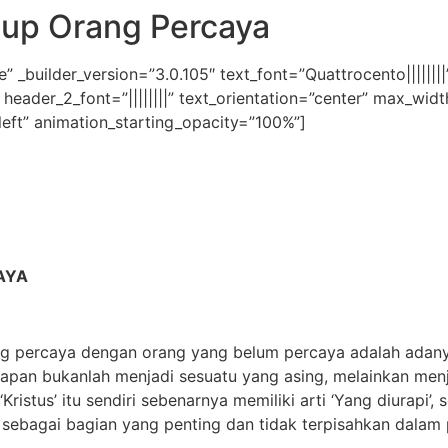
up Orang Percaya
” _builder_version=”3.0.105″ text_font=”Quattrocento|||||||
|” header_2_font=”||||||||” text_orientation=”center” max_w
left” animation_starting_opacity=”100%”]
AYA
ng percaya dengan orang yang belum percaya adalah adan
apan bukanlah menjadi sesuatu yang asing, melainkan menj
Kristus’ itu sendiri sebenarnya memiliki arti ‘Yang diurapi’
ebagai bagian yang penting dan tidak terpisahkan dalam 