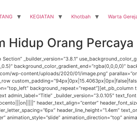
TANG
KEGIATAN
Khotbah
Warta Gerej
m Hidup Orang Percaya
o Section” _builder_version=”3.8.1″ use_background_color_g
0,0.5)” background_color_gradient_end=”rgba(0,0,0,0)” ba
com/wp-content/uploads/2020/01/image.png” parallax=”on
_row custom_padding=”94px|0px|15.4063px|0px|false|false
on=”top_left” background_repeat=”repeat”][et_pb_column ty
xt admin_label=”Title” _builder_version=”3.0.105″ text_font
ocento|||on|||||” header_text_align=”center” header_font_s
der_letter_spacing=”6px” header_line_height=”1.4em” text_
 animation_style=”slide” animation_direction=”top” animat