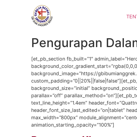
Lewati
ke
TEN
konten
Pengurapan Dala
[et_pb_section fb_built=”1″ admin_label=”Her
background_color_gradient_start=”rgba(0,0,
background_image=”https://gbibumianggrek.
custom_padding=”0||20%||false|false”][et_pb
background_size=”initial” background_positi
parallax=”off” parallax_method=”on”][et_pb_te
text_line_height=”1.4em” header_font=”Quattr
header_font_size_last_edited=”on|tablet” hea
max_width=”800px” module_alignment=”center”
animation_starting_opacity=”100%”]