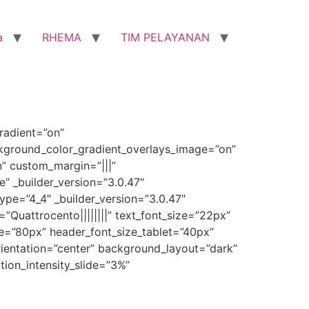
a
RHEMA
TIM PELAYANAN
radient=”on”
ckground_color_gradient_overlays_image=”on”
” custom_margin=”|||”
” _builder_version=”3.0.47″
pe=”4_4″ _builder_version=”3.0.47″
=”Quattrocento||||||||” text_font_size=”22px”
ize=”80px” header_font_size_tablet=”40px”
orientation=”center” background_layout=”dark”
ion_intensity_slide=”3%”