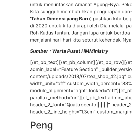
untuk menuntaskan Amanat Agung-Nya. Pekerja
Kita sungguh membutuhkan pengurapan dari-Ny
‘
Tahun Dimensi yang Baru
’, pastikan kita 
di 2020 untuk kita diurapi oleh Dia melalui
Roh Kudus tuntun. Jangan lupa untuk berdoa 
menjalani hari-hari kita seturut kehendak-Nya
Sumber : Warta Pusat HMMinistry
[/et_pb_text][/et_pb_column][/et_pb_row][/e
admin_label=”Feature Section” _builder_ver
content/uploads/2018/07/tea_shop_42.jpg” 
width_unit=”off” custom_width_percent=”88%”
module_alignment=”right” locked=”off”][et_pb
parallax_method=”on”][et_pb_text admin_label=”T
header_2_font=”Quattrocento||||||||” header_
header_2_line_height=”1.3em” custom_margin=”
Peng