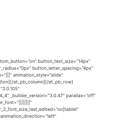
stom_button=”on” button_text_size=”14px”
radius=”0px” button_letter_spacing=”4px”
|||” animation_style=”slide”
utton][/et_pb_column][/et_pb_row]
”3.0.105″
4″ _builder_version=”3.0.47″ parallax=”off”
_font=”||||||||”
_2_font_size_last_edited=”on|tablet”
animation_direction=”left”