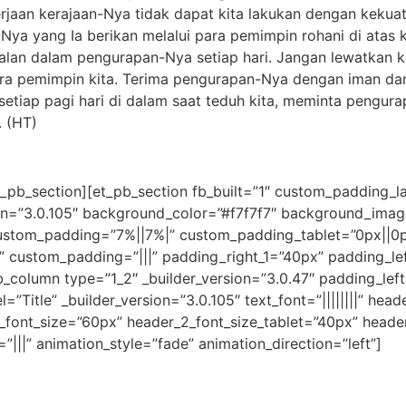
an kerajaan-Nya tidak dapat kita lakukan dengan kekuatan 
a yang Ia berikan melalui para pemimpin rohani di atas k
berjalan dalam pengurapan-Nya setiap hari. Jangan lewatka
 para pemimpin kita. Terima pengurapan-Nya dengan iman 
setiap pagi hari di dalam saat teduh kita, meminta pengu
. (HT)
t_pb_section][et_pb_section fb_built=”1″ custom_padding_l
sion=”3.0.105″ background_color=”#f7f7f7″ background_im
custom_padding=”7%||7%|” custom_padding_tablet=”0px||0
 custom_padding=”|||” padding_right_1=”40px” padding_left
_column type=”1_2″ _builder_version=”3.0.47″ padding_left
itle” _builder_version=”3.0.105″ text_font=”||||||||” header
2_font_size=”60px” header_2_font_size_tablet=”40px” header
|||” animation_style=”fade” animation_direction=”left”]