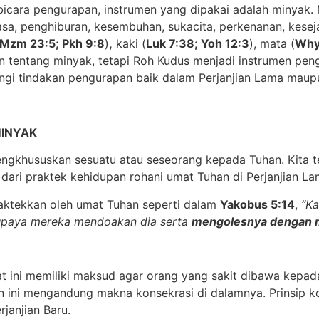
a bicara pengurapan, instrumen yang dipakai adalah minyak
uasa, penghiburan, kesembuhan, sukacita, perkenanan, keseja
Mzm 23:5; Pkh 9:8
)
,
kaki (
Luk 7:38; Yoh 12:3
), mata (
Why
an tentang minyak, tetapi Roh Kudus menjadi instrumen pengu
gi tindakan pengurapan baik dalam Perjanjian Lama maupun
MINYAK
mengkhususkan sesuatu atau seseorang kepada Tuhan. Kita 
dari praktek kehidupan rohani umat Tuhan di Perjanjian La
ipraktekkan oleh umat Tuhan seperti dalam
Yakobus 5:14
,
“Ka
supaya mereka mendoakan dia serta
mengolesnya dengan 
t ini memiliki maksud agar orang yang sakit dibawa kepa
 ini mengandung makna konsekrasi di dalamnya. Prinsip 
janjian Baru.