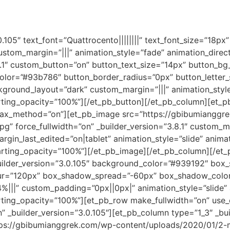
.105″ text_font=”Quattrocento||||||||” text_font_size=”18px
” custom_margin=”|||” animation_style=”fade” animation_direc
.8.1″ custom_button=”on” button_text_size=”14px” button_b
olor=”#93b786″ button_border_radius=”0px” button_letter_
ground_layout=”dark” custom_margin=”|||” animation_style=
arting_opacity=”100%”][/et_pb_button][/et_pb_column][et_
rallax_method=”on”][et_pb_image src=”https://gbibumiang
 force_fullwidth=”on” _builder_version=”3.8.1″ custom_m
in_last_edited=”on|tablet” animation_style=”slide” animat
tarting_opacity=”100%”][/et_pb_image][/et_pb_column][/et_
_builder_version=”3.0.105″ background_color=”#939192″ box
ur=”120px” box_shadow_spread=”-60px” box_shadow_color
|||” custom_padding=”0px||0px|” animation_style=”slide” a
arting_opacity=”100%”][et_pb_row make_fullwidth=”on” use
_builder_version=”3.0.105″][et_pb_column type=”1_3″ _buil
ps://gbibumianggrek.com/wp-content/uploads/2020/01/2-ma