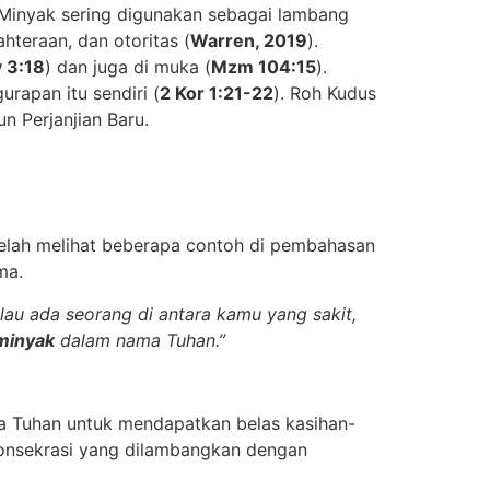
. Minyak sering digunakan sebagai lambang
hteraan, dan otoritas (
Warren, 2019
).
 3:18
) dan juga di muka (
Mzm 104:15
).
rapan itu sendiri (
2 Kor 1:21-22
). Roh Kudus
 Perjanjian Baru.
telah melihat beberapa contoh di pembahasan
ma.
lau ada seorang di antara kamu yang sakit,
minyak
dalam nama Tuhan.”
da Tuhan untuk mendapatkan belas kasihan-
konsekrasi yang dilambangkan dengan