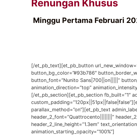
Renungan Khusus
Minggu Pertama Februari 2
[/et_pb_text][et_pb_button url_new_window=”
button_bg_color=”#93b786″ button_border_wi
button_font=”Nunito Sans|700||on|||||” butt
animation_direction=”top” animation_intensi
[/et_pb_section][et_pb_section fb_built=”1″ a
custom_padding=”120px||51px||false|false”][e
parallax_method=”on”][et_pb_text admin_label=”T
header_2_font=”Quattrocento||||||||” header_
header_2_line_height=”1.3em” text_orientatio
animation_starting_opacity=”100%”]