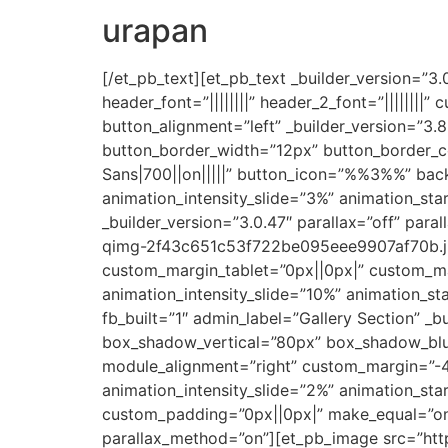
urapan
[/et_pb_text][et_pb_text _builder_version=”3.0
header_font=”||||||||” header_2_font=”||||||||
button_alignment=”left” _builder_version=”3
button_border_width=”12px” button_border_c
Sans|700||on|||||” button_icon=”%%3%%” back
animation_intensity_slide=”3%” animation_st
_builder_version=”3.0.47″ parallax=”off” pa
qimg-2f43c651c53f722be095eee9907af70b.jpg”
custom_margin_tablet=”0px||0px|” custom_marg
animation_intensity_slide=”10%” animation_s
fb_built=”1″ admin_label=”Gallery Section” 
box_shadow_vertical=”80px” box_shadow_bl
module_alignment=”right” custom_margin=”-4%
animation_intensity_slide=”2%” animation_st
custom_padding=”0px||0px|” make_equal=”on” 
parallax_method=”on”][et_pb_image src=”htt