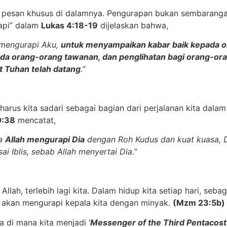
 pesan khusus di dalamnya. Pengurapan bukan sembarangan
rapi” dalam
Lukas 4:18-19
dijelaskan bahwa,
 mengurapi Aku,
untuk menyampaikan kabar baik kepada or
a orang-orang tawanan, dan penglihatan bagi orang-or
t Tuhan telah datang
.”
harus kita sadari sebagai bagian dari perjalanan kita dalam
0:38
mencatat,
na
Allah mengurapi Dia
dengan Roh Kudus dan kuat kuasa, Dia
Iblis, sebab Allah menyertai Dia.”
llah, terlebih lagi kita. Dalam hidup kita setiap hari, se
 akan mengurapi kepala kita dengan minyak.
(Mzm 23:5b)
a di mana kita menjadi ‘
Messenger of the Third Pentacost