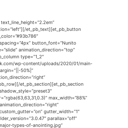
” text_line_height=”2.2em”
tion=”left”][/et_pb_text][et_pb_button
g_color=”#93b786″
spacing=”4px” button_font=”Nunito
”slide” animation_direction=”top”
pb_column type=”1_2″
grek.com/wp-content/uploads/2020/01/main-
argin=”||-50%|”
ion_direction=”right”
pb_row][/et_pb_section][et_pb_section
_shadow_style=”preset3″
=”rgba(63,63,31,0.3)” max_width=”88%”
nimation_direction=”right”
_custom_gutter=”on” gutter_width=”1″
der_version=”3.0.47″ parallax=”off”
jor-types-of-anointing.jpg”