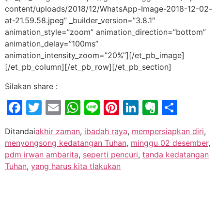
content/uploads/2018/12/WhatsApp-Image-2018-12-02-
at-21.59.58.jpeg” _builder_version=”3.8.1″
animation_style=”zoom” animation_direction=”bottom”
animation_delay=”100ms”
animation_intensity_zoom=”20%”][/et_pb_image]
[/et_pb_column][/et_pb_row][/et_pb_section]
Silakan share :
Facebook
Twitter
Email
WhatsApp
Line
Pinterest
LinkedIn
Evernot
Shar
Ditandai
akhir zaman
,
ibadah raya
,
mempersiapkan diri
,
menyongsong kedatangan Tuhan
,
minggu 02 desember
,
pdm irwan ambarita
,
seperti pencuri
,
tanda kedatangan
Tuhan
,
yang harus kita tlakukan