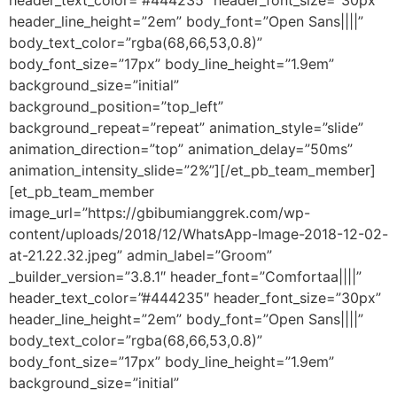
header_text_color=”#444235″ header_font_size=”30px”
header_line_height=”2em” body_font=”Open Sans||||”
body_text_color=”rgba(68,66,53,0.8)”
body_font_size=”17px” body_line_height=”1.9em”
background_size=”initial”
background_position=”top_left”
background_repeat=”repeat” animation_style=”slide”
animation_direction=”top” animation_delay=”50ms”
animation_intensity_slide=”2%”][/et_pb_team_member]
[et_pb_team_member
image_url=”https://gbibumianggrek.com/wp-
content/uploads/2018/12/WhatsApp-Image-2018-12-02-
at-21.22.32.jpeg” admin_label=”Groom”
_builder_version=”3.8.1″ header_font=”Comfortaa||||”
header_text_color=”#444235″ header_font_size=”30px”
header_line_height=”2em” body_font=”Open Sans||||”
body_text_color=”rgba(68,66,53,0.8)”
body_font_size=”17px” body_line_height=”1.9em”
background_size=”initial”