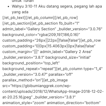
untuk Tuhan
Wahyu 3:10-11 Aku datang segera, pegang lah apa
yang ada
[/et_pb_text][/et_pb_column][/et_pb_row]
[/et_pb_section][et_pb_section fb_built=”1″
admin_label=”Gallery Section” _builder_version=”3.0.76″
background_color=”rgba(209,197,186,0.16)”
custom_padding=”26px||22px||false|false”][et_pb_row
custom_padding=”0|0px|15.4063px|0px|false|false”
custom_margin=”|||” admin_label=”Gallery 2 Area”
_builder_version=”3.8.1″ background_size=”initial”
background_position=”top_left”
background_repeat=”repeat”][et_pb_column type=”1_4″
_builder_version=”3.0.47″ parallax=”off”
parallax_method=”on”][et_pb_image
src=”https://gbibumianggrek.com/wp-
content/uploads/2018/12/WhatsApp-Image-2018-12-02-
at-20.25.16.jpeg” _builder_version=”3.8.1″
animation_style=”zoom” animation_direction=”bottom”