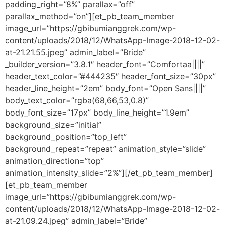
padding_right=”8%” parallax=”off”
parallax_method=”on”][et_pb_team_member
image_url=”https://gbibumianggrek.com/wp-
content/uploads/2018/12/WhatsApp-Image-2018-12-02-
at-21.21.55.jpeg” admin_label=”Bride”
_builder_version=”3.8.1″ header_font=”Comfortaa||||”
header_text_color=”#444235″ header_font_size=”30px”
header_line_height=”2em” body_font=”Open Sans||||”
body_text_color=”rgba(68,66,53,0.8)”
body_font_size=”17px” body_line_height=”1.9em”
background_size=”initial”
background_position=”top_left”
background_repeat=”repeat” animation_style=”slide”
animation_direction=”top”
animation_intensity_slide=”2%”][/et_pb_team_member]
[et_pb_team_member
image_url=”https://gbibumianggrek.com/wp-
content/uploads/2018/12/WhatsApp-Image-2018-12-02-
at-21.09.24.jpeg” admin_label=”Bride”