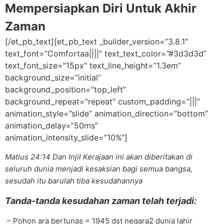
Mempersiapkan Diri Untuk Akhir
Zaman
[/et_pb_text][et_pb_text _builder_version=”3.8.1″
text_font=”Comfortaa||||” text_text_color=”#3d3d3d”
text_font_size=”15px” text_line_height=”1.3em”
background_size=”initial”
background_position=”top_left”
background_repeat=”repeat” custom_padding=”|||”
animation_style=”slide” animation_direction=”bottom”
animation_delay=”50ms”
animation_intensity_slide=”10%”]
Matius 24:14 Dan Injil Kerajaan ini akan diberitakan di
seluruh dunia menjadi kesaksian bagi semua bangsa,
sesudah itu barulah tiba kesudahannya
Tanda-tanda kesudahan zaman telah terjadi:
– Pohon ara bertunas = 1945 dst negara2 dunia lahir