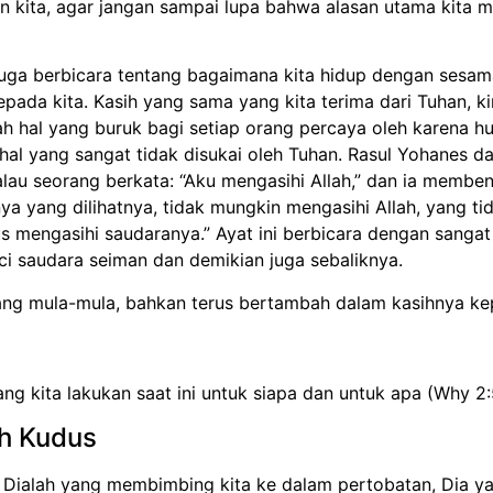
 kita, agar jangan sampai lupa bahwa alasan utama kita me
 juga berbicara tentang bagaimana kita hidup dengan sesa
epada kita. Kasih yang sama yang kita terima dari Tuhan, 
h hal yang buruk bagi setiap orang percaya oleh karena h
hal yang sangat tidak disukai oleh Tuhan. Rasul Yohanes da
ikalau seorang berkata: “Aku mengasihi Allah,” dan ia membe
 yang dilihatnya, tidak mungkin mengasihi Allah, yang tidak
rus mengasihi saudaranya.” Ayat ini berbicara dengan sang
nci saudara seiman dan demikian juga sebaliknya.
yang mula-mula, bahkan terus bertambah dalam kasihnya k
ng kita lakukan saat ini untuk siapa dan untuk apa (Why 2:
h Kudus
na Dialah yang membimbing kita ke dalam pertobatan, Dia