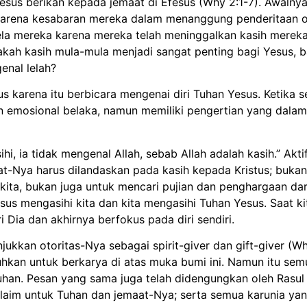
Yesus berikan kepada jemaat di Efesus (Why 2:1-7). Awalny
 karena kesabaran mereka dalam menanggung penderitaan o
la mereka karena mereka telah meninggalkan kasih merek
h kasih mula-mula menjadi sangat penting bagi Yesus, b
enal lelah?
s karena itu berbicara mengenai diri Tuhan Yesus. Ketika 
n emosional belaka, namun memiliki pengertian yang dalam
hi, ia tidak mengenal Allah, sebab Allah adalah kasih.” Akt
-Nya harus dilandaskan pada kasih kepada Kristus; bukan k
ita, bukan juga untuk mencari pujian dan penghargaan dari
us mengasihi kita dan kita mengasihi Tuhan Yesus. Saat kit
 Dia dan akhirnya berfokus pada diri sendiri.
kkan otoritas-Nya sebagai spirit-giver dan gift-giver (Wh
kan untuk berkarya di atas muka bumi ini. Namun itu semu
han. Pesan yang sama juga telah didengungkan oleh Rasul 
laim untuk Tuhan dan jemaat-Nya; serta semua karunia yan