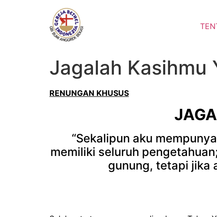
Lewati
ke
TEN
konten
Jagalah Kasihmu 
RENUNGAN KHUSUS
JAGA
“Sekalipun aku mempunyai
memiliki seluruh pengetahuan
gunung, tetapi jika