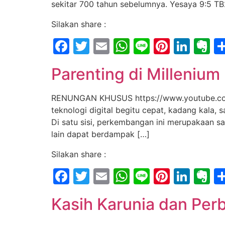
sekitar 700 tahun sebelumnya. Yesaya 9:5 TB2 
Silakan share :
Facebook
Twitter
Email
WhatsApp
Line
Pintere
Link
E
Parenting di Millenium
RENUNGAN KHUSUS https://www.youtube.com/
teknologi digital begitu cepat, kadang kala,
Di satu sisi, perkembangan ini merupakaan sa
lain dapat berdampak […]
Silakan share :
Facebook
Twitter
Email
WhatsApp
Line
Pintere
Link
E
Kasih Karunia dan Per