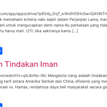
.com/app/apps/drive/1p654y_DqT_xr9n0lVOHvSwvQ4V8tTH
uk memahami kriteria nabi sejati dalam Perjanjian Lama, ma
berani untuk mengucapkan demi nama-Ku perkataan yang tida
itu harus mati. (21) Jika sekiranya kamu […]
st
edIn
vernote
Share
h Tindakan Iman
watch?v=qXJbrNo-t6c Mengelola Uang adalah tindakan i
 tarif antara Amerika Serikat dan China, efisiensi yang m
, Israel vs. Hamas, rendahnya daya beli masyarakat secara g
st
edIn
vernote
Share