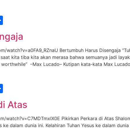
st
edIn
vernote
Share
ngaja
watch?v=a0FA9_RZnaU Bertumbuh Harus Disengaja “Tuhan
a saat kita tiba kita akan merasa bahwa semuanya jadi laya
 be worthwhile” –Max Lucado– Kutipan kata-kata Max Lucad
st
edIn
vernote
Share
di Atas
watch?v=C7MDTmxIX0E Pikirkan Perkara di Atas Shalom S
s ke dalam dunia ini. Kelahiran Tuhan Yesus ke dalam dunia