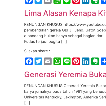
Lima Alasan Kenapa K
RENUNGAN KHUSUS https://www.youtube.com
pembentukan gereja GBI Jl. Jend. Gatot Soe
dipandang bukan hanya sebagai bagian dari l
Kudus terjadi begitu […]
Silakan share :
Facebook
Twitter
Email
WhatsApp
Line
Pintere
Link
E
Generasi Yeremia Buk
RENUNGAN KHUSUS Generasi Yeremia Bukan Gen
karya jurnalnya pada tahun 1981 yang berjudu
Universitas Kentucky, Lexington, Amerika Se
[…]