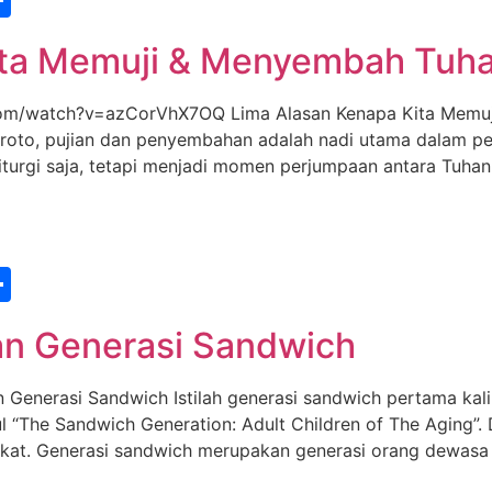
ita Memuji & Menyembah Tuh
/watch?v=azCorVhX7OQ Lima Alasan Kenapa Kita Memuji
broto, pujian dan penyembahan adalah nadi utama dalam p
iturgi saja, tetapi menjadi momen perjumpaan antara Tuh
st
edIn
vernote
Share
an Generasi Sandwich
erasi Sandwich Istilah generasi sandwich pertama kali d
l “The Sandwich Generation: Adult Children of The Aging”.
rikat. Generasi sandwich merupakan generasi orang dewas