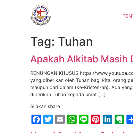
Lewati
ke
TEN
konten
Tag:
Tuhan
Apakah Alkitab Masih 
RENUNGAN KHUSUS https://www.youtube.com/
yang diberikan oleh Tuhan bagi kita, orang 
maupun dari dalam (ke-Kristen-an). Ada yan
diberikan Tuhan kepada umat […]
Silakan share :
Facebook
Twitter
Email
WhatsApp
Line
Pintere
Link
E