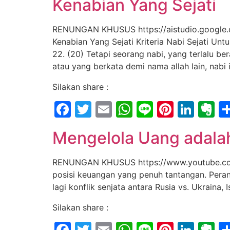
Kenabian Yang Sejati
RENUNGAN KHUSUS https://aistudio.google
Kenabian Yang Sejati Kriteria Nabi Sejati Unt
22. (20) Tetapi seorang nabi, yang terlalu 
atau yang berkata demi nama allah lain, nabi 
Silakan share :
Facebook
Twitter
Email
WhatsApp
Line
Pintere
Link
E
Mengelola Uang adala
RENUNGAN KHUSUS https://www.youtube.com/
posisi keuangan yang penuh tantangan. Perang
lagi konflik senjata antara Rusia vs. Ukraina
Silakan share :
Facebook
Twitter
Email
WhatsApp
Line
Pintere
Link
E