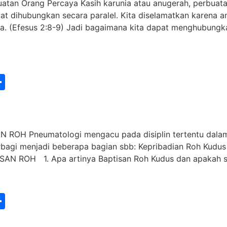
an Orang Percaya Kasih karunia atau anugerah, perbuata
at dihubungkan secara paralel. Kita diselamatkan karena an
ta. (Efesus 2:8-9) Jadi bagaimana kita dapat menghubungk
st
edIn
vernote
Share
H Pneumatologi mengacu pada disiplin tertentu dalam t
rbagi menjadi beberapa bagian sbb: Kepribadian Roh Kudus
SAN ROH 1. Apa artinya Baptisan Roh Kudus dan apakah s
st
edIn
vernote
Share