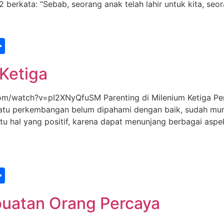
berkata: “Sebab, seorang anak telah lahir untuk kita, seor
st
edIn
vernote
Share
 Ketiga
watch?v=pI2XNyQfuSM Parenting di Milenium Ketiga Per
 satu perkembangan belum dipahami dengan baik, sudah muncu
tu hal yang positif, karena dapat menunjang berbagai aspek
st
edIn
vernote
Share
buatan Orang Percaya