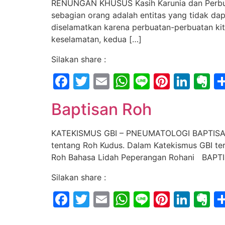
RENUNGAN KHUSUS Kasih Karunia dan Perbuat
sebagian orang adalah entitas yang tidak dap
diselamatkan karena perbuatan-perbuatan ki
keselamatan, kedua […]
Silakan share :
Facebook
Twitter
Email
WhatsApp
Line
Pintere
Link
E
Baptisan Roh
KATEKISMUS GBI – PNEUMATOLOGI BAPTISAN RO
tentang Roh Kudus. Dalam Katekismus GBI te
Roh Bahasa Lidah Peperangan Rohani BAPTI
Silakan share :
Facebook
Twitter
Email
WhatsApp
Line
Pintere
Link
E