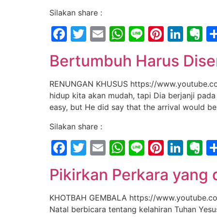
Silakan share :
Facebook
Twitter
Email
WhatsApp
Line
Pintere
Link
E
Bertumbuh Harus Dise
RENUNGAN KHUSUS https://www.youtube.com/
hidup kita akan mudah, tapi Dia berjanji pad
easy, but He did say that the arrival would
Silakan share :
Facebook
Twitter
Email
WhatsApp
Line
Pintere
Link
E
Pikirkan Perkara yang 
KHOTBAH GEMBALA https://www.youtube.com/
Natal berbicara tentang kelahiran Tuhan Yesu