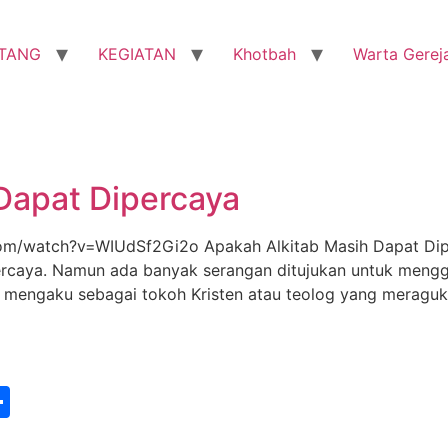
TANG
KEGIATAN
Khotbah
Warta Gerej
Dapat Dipercaya
watch?v=WIUdSf2Gi2o Apakah Alkitab Masih Dapat Diper
percaya. Namun ada banyak serangan ditujukan untuk menggu
g mengaku sebagai tokoh Kristen atau teolog yang meraguk
st
edIn
vernote
Share