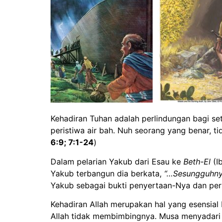
Kehadiran Tuhan adalah perlindungan bagi set
peristiwa air bah. Nuh seorang yang benar, t
6:9; 7:1-24
)
Dalam pelarian Yakub dari Esau ke
Beth-El
(I
Yakub terbangun dia berkata,
“…Sesungguhnya
Yakub sebagai bukti penyertaan-Nya dan per
Kehadiran Allah merupakan hal yang esensial 
Allah tidak membimbingnya. Musa menyadari b