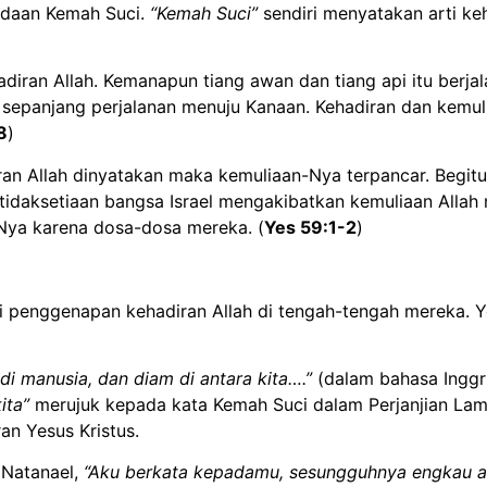
adaan Kemah Suci.
“Kemah Suci”
sendiri menyatakan arti ke
ran Allah. Kemanapun tiang awan dan tiang api itu berjala
sepanjang perjalanan menuju Kanaan. Kehadiran dan kemul
8
)
iran Allah dinyatakan maka kemuliaan-Nya terpancar. Begitu
idaksetiaan bangsa Israel mengakibatkan kemuliaan Allah m
-Nya karena dosa-dosa mereka. (
Yes 59:1-2
)
ai penggenapan kehadiran Allah di tengah-tengah mereka
adi manusia, dan diam di antara kita….”
(dalam bahasa Inggr
ita”
merujuk kepada kata Kemah Suci dalam Perjanjian Lama
an Yesus Kristus.
 Natanael,
“Aku berkata kepadamu, sesungguhnya engkau aka