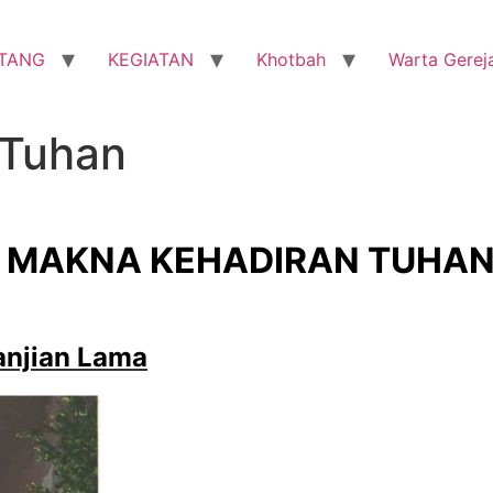
TANG
KEGIATAN
Khotbah
Warta Gerej
 Tuhan
M
AKNA KEHADIRAN TUHA
anjian Lama