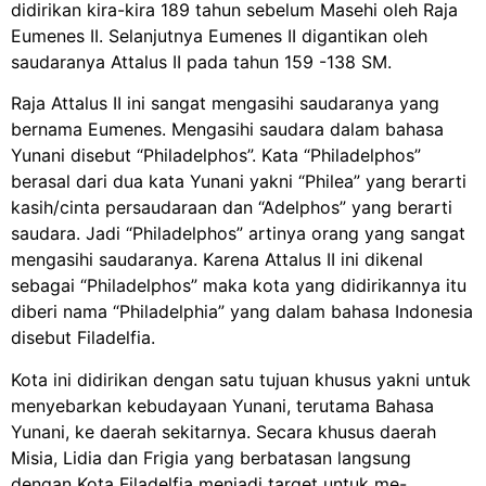
didirikan kira-kira 189 tahun sebelum Masehi oleh Raja
Eumenes II. Selanjutnya Eumenes II digantikan oleh
saudaranya Attalus II pada tahun 159 -138 SM.
Raja Attalus II ini sangat mengasihi saudarany
a yang
bernama Eumenes. Mengasihi saudara dalam bahasa
Yunani disebut “Philadelphos”. Kata “Philadelphos”
berasal dari dua kata Yunani yakni “Philea” yang berarti
kasih/cinta persaudaraan dan “Adelphos” yang berarti
saudara. Jadi “Philadelphos” artinya orang yang sangat
mengasihi saudaranya. Karena Attalus II ini dikenal
sebagai “Philadelphos” maka kota yang didirikannya itu
diberi nama “Philadelphia” yang dalam bahasa Indonesia
disebut Filadelfia.
Kota ini didirikan dengan satu tujuan khusus yakni untuk
menyebarkan kebudayaan Yunani, terutama Bahasa
Yunani, ke daerah sekitarnya. Secara khusus daerah
Misia, Lidia dan Frigia yang berbatasan langsung
dengan Kota Filadelfia menjadi target untuk
me-