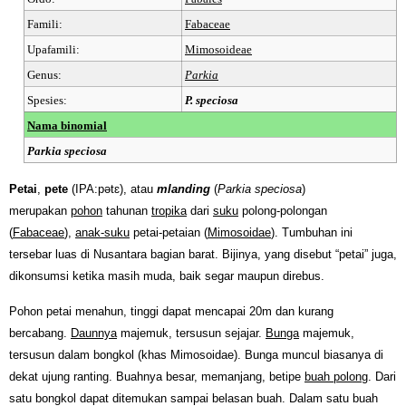
Famili:
Fabaceae
Upafamili:
Mimosoideae
Genus:
Parkia
Spesies:
P. speciosa
Nama binomial
Parkia speciosa
Petai
,
pete
(IPA:pətɛ), atau
mlanding
(
Parkia speciosa
)
merupakan
pohon
tahunan
tropika
dari
suku
polong-polongan
(
Fabaceae
),
anak-suku
petai-petaian (
Mimosoidae
). Tumbuhan ini
tersebar luas di Nusantara bagian barat. Bijinya, yang disebut “petai” juga,
dikonsumsi ketika masih muda, baik segar maupun direbus.
Pohon petai menahun, tinggi dapat mencapai 20m dan kurang
bercabang.
Daunnya
majemuk, tersusun sejajar.
Bunga
majemuk,
tersusun dalam bongkol (khas Mimosoidae). Bunga muncul biasanya di
dekat ujung ranting. Buahnya besar, memanjang, betipe
buah polong
. Dari
satu bongkol dapat ditemukan sampai belasan buah. Dalam satu buah