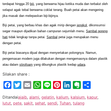
terdapat hingga 20
biji
, yang berwarna hijau ketika muda dan terbalut oleh
selaput agak tebal berwarna coklat terang. Buah petai akan mengering
jika masak dan melepaskan biji-bijinya.
Biji petai, yang berbau khas dan agak mirip dengan
jengkol
, dikonsumsi
segar maupun dijadikan bahan campuran sejumlah menu.
Sambal goreng
hati
tidak lengkap tanpa petai.
Sambal
petai juga merupakan menu
dengan petai.
Biji petai biasanya dijual dengan menyertakan polongnya. Namun,
pengemasan modern juga dilakukan dengan mengemasnya dalam plastik
atau dalam
stirofoam
yang dibungkus plastik kedap
udara
.
Silakan share :
Facebook
Twitter
Email
WhatsApp
Line
Pinterest
LinkedIn
Evernot
Shar
Ditandai
ajaib
,
alami
,
gelatin
,
kalium
,
kalsium
,
kapur
,
lutut
,
pete
,
sakit
,
sehat
,
sendi
,
Tuhan
,
tulang