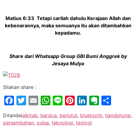
Matius 6:33 Tetapi carilah dahulu Kerajaan Allah dan
kebenarannya, maka semuanya itu akan ditambahkan
kepadamu.
Share dari Whatsapp Group GBI Bumi Anggrek by
Jesaya Mulya
Silakan share :
Facebook
Twitter
Email
WhatsApp
Line
Pinterest
LinkedIn
Evernot
Shar
Ditandai
alkitab
,
berdoa
,
berlutut
,
bluetooth
,
handphone
,
persembahan
,
pulsa
,
teknologi
,
teologi