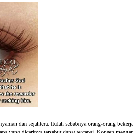
nyaman dan sejahtera. Itulah sebabnya orang-orang beker
pa yang dicarinya tersebut dapat tercapai. Konsep meng