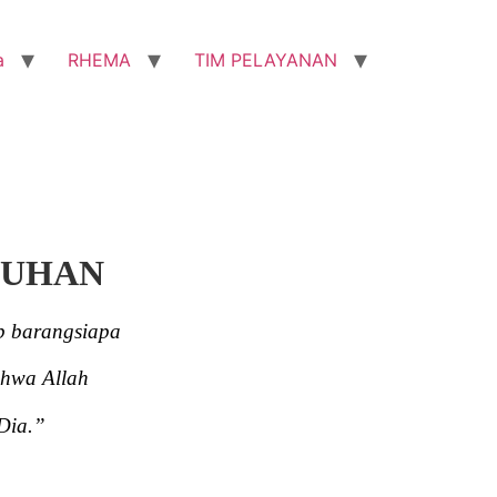
a
RHEMA
TIM PELAYANAN
TUHAN
b barangsiapa
ahwa Allah
Dia.”