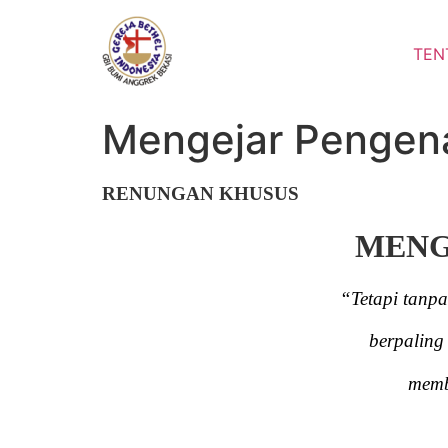
Lewati
ke
TEN
konten
Mengejar Pengen
RENUNGAN KHUSUS
MENG
“Tetapi tanp
berpaling
memb