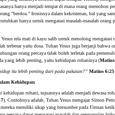
asanya hanya menjadi tempat di mana orang memohon perto
orang “berdoa.” Ironisnya dalam
kekristenan, hal yang sam
ibutuhkan hanya untuk mengatasi masalah-masalah orang p
esus rela mati di kayu salib untuk menolong mengatasi m
ah terbesar yaitu dosa. Tuhan Yesus juga berjanji bahwa o
bungan orang percaya tidak boleh terletak pada pemenu
a yang lebih penting, yaitu kehidupan rohaninya (
Matius
dup itu lebih penting dari pada pakaian?”
Matius 6:25
alam Kehidupan
i kehidupan rohani, tujuannya adalah menjadi dewasa ro
17
). Contohnya adalah, Tuhan Yesus mengajar Simon Petr
 mereka memiliki sikap yang bersumber pada Firman keti
rang percaya dapat mengatasi masalah dan pergumulan hi