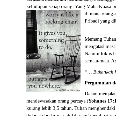
kehidupan setiap orang. Yang Maha Kuasa bi
di mana orang-
Pribadi yang d
Memang Tuhan Y
mengatasi masal
Namun fokus hu
semata-mata. Ad
“… Bukankah hi
Pergumulan d
Dalam menjalan
mendewasakan orang percaya (
Yohanes 17:
kurang lebih 3,5 tahun. Tuhan menghendaki
didapat dari firman, itulah yang membuat o