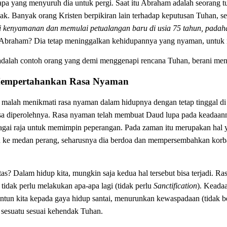
iapa yang menyuruh dia untuk pergi. Saat itu Abraham adalah seorang 
k. Banyak orang Kristen berpikiran lain terhadap keputusan Tuhan, s
ri kenyamanan dan memulai petualangan baru di usia 75 tahun, padah
 Abraham? Dia tetap meninggalkan kehidupannya yang nyaman, untuk 
dalah contoh orang yang demi menggenapi rencana Tuhan, berani men
empertahankan Rasa Nyaman
 malah menikmati rasa nyaman dalam hidupnya dengan tetap tinggal di 
isa diperolehnya. Rasa nyaman telah membuat Daud lupa pada keadaan
ai raja untuk memimpin peperangan. Pada zaman itu merupakan hal ya
ju ke medan perang, seharusnya dia berdoa dan mempersembahkan kor
atas? Dalam hidup kita, mungkin saja kedua hal tersebut bisa terjadi. 
tidak perlu melakukan apa-apa lagi (tidak perlu
Sanctification
). Keada
tun kita kepada gaya hidup santai, menurunkan kewaspadaan (tidak b
n sesuatu sesuai kehendak Tuhan.