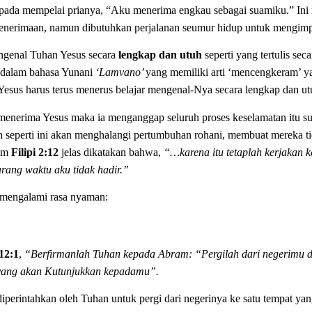
kepada mempelai prianya, “Aku menerima engkau sebagai suamiku.” In
n penerimaan, namun dibutuhkan perjalanan seumur hidup untuk mengimp
engenal Tuhan Yesus secara
lengkap dan utuh
seperti yang tertulis sec
’ dalam bahasa Yunani
‘Lamvano’
yang memiliki arti ‘mencengkeram’ y
Yesus harus terus menerus belajar mengenal-Nya secara lengkap dan ut
enerima Yesus maka ia menganggap seluruh proses keselamatan itu suda
 seperti ini akan menghalangi pertumbuhan rohani, membuat mereka ti
lam
Filipi 2:12
jelas dikatakan bahwa,
“…karena itu tetaplah kerjakan 
karang waktu aku tidak hadir.”
 mengalami rasa nyaman:
12:1
,
“Berfirmanlah Tuhan kepada Abram: “Pergilah dari negerimu 
 yang akan Kutunjukkan kepadamu”.
perintahkan oleh Tuhan untuk pergi dari negerinya ke satu tempat yang 