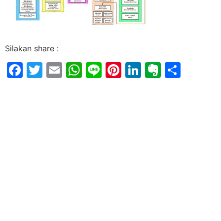
Silakan share :
Facebook
Twitter
Email
WhatsApp
Line
Pinterest
LinkedIn
Evernot
Shar