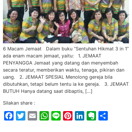
6 Macam Jemaat Dalam buku “Sentuhan Hikmat 3 in 1”
ada enam macam jemaat, yaitu: 1. JEMAAT
PENYANGGA Jemaat yang datang dan menyembah
secara teratur, memberikan waktu, tenaga, pikiran dan
uang. 2. JEMAAT SPESIAL Menolong gereja bila
dibutuhkan, tetapi belum tentu ia ke gereja. 3. JEMAAT
BUTUH Hanya datang saat dibaptis, […]
Silakan share :
Facebook
Twitter
Email
WhatsApp
Line
Pinterest
LinkedIn
Evernot
Shar