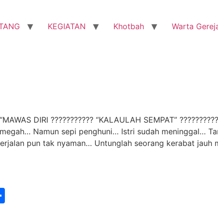
TANG
KEGIATAN
Khotbah
Warta Gerej
S DIRI ??????????? “KALAULAH SEMPAT” ??????????? Seo
egah… Namun sepi penghuni… Istri sudah meninggal… Tan
erjalan pun tak nyaman… Untunglah seorang kerabat jauh
st
edIn
vernote
Share