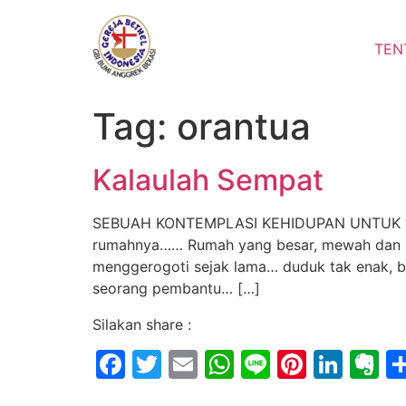
Lewati
ke
TEN
konten
Tag:
orantua
Kalaulah Sempat
SEBUAH KONTEMPLASI KEHIDUPAN UNTUK “MAWA
rumahnya…… Rumah yang besar, mewah dan m
menggerogoti sejak lama… duduk tak enak, b
seorang pembantu… […]
Silakan share :
Facebook
Twitter
Email
WhatsApp
Line
Pintere
Link
E