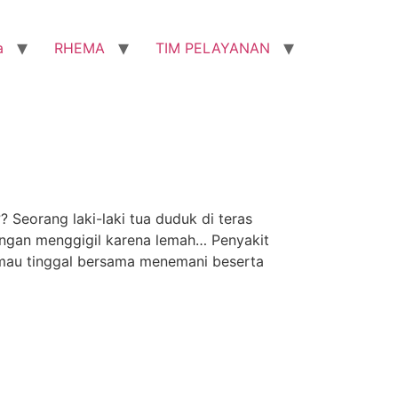
a
RHEMA
TIM PELAYANAN
rang laki-laki tua duduk di teras
gan menggigil karena lemah… Penyakit
 mau tinggal bersama menemani beserta