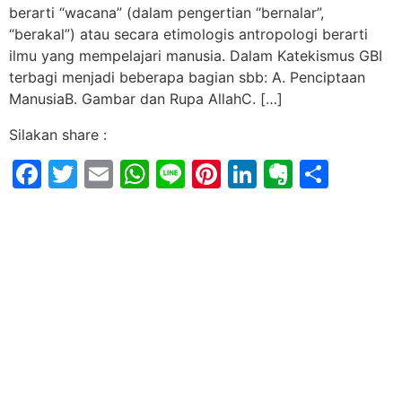
berarti “wacana” (dalam pengertian “bernalar”,
“berakal”) atau secara etimologis antropologi berarti
ilmu yang mempelajari manusia. Dalam Katekismus GBI
terbagi menjadi beberapa bagian sbb: A. Penciptaan
ManusiaB. Gambar dan Rupa AllahC. […]
Silakan share :
Facebook
Twitter
Email
WhatsApp
Line
Pinterest
LinkedIn
Evernot
Shar