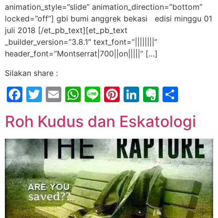
animation_style=”slide” animation_direction=”bottom”
locked=”off”] gbi bumi anggrek bekasi edisi minggu 01
juli 2018 [/et_pb_text][et_pb_text
_builder_version=”3.8.1″ text_font=”||||||||”
header_font=”Montserrat|700||on|||||” […]
Silakan share :
Facebook
Twitter
Email
WhatsApp
Line
Pinterest
LinkedIn
Evernot
Shar
Roh Kudus dan Eskatologi