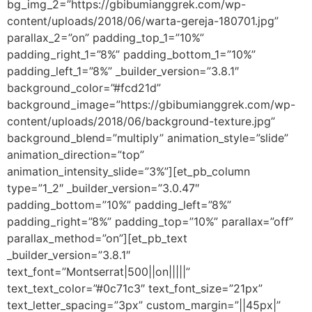
bg_img_2=”https://gbibumianggrek.com/wp-
content/uploads/2018/06/warta-gereja-180701.jpg”
parallax_2=”on” padding_top_1=”10%”
padding_right_1=”8%” padding_bottom_1=”10%”
padding_left_1=”8%” _builder_version=”3.8.1″
background_color=”#fcd21d”
background_image=”https://gbibumianggrek.com/wp-
content/uploads/2018/06/background-texture.jpg”
background_blend=”multiply” animation_style=”slide”
animation_direction=”top”
animation_intensity_slide=”3%”][et_pb_column
type=”1_2″ _builder_version=”3.0.47″
padding_bottom=”10%” padding_left=”8%”
padding_right=”8%” padding_top=”10%” parallax=”off”
parallax_method=”on”][et_pb_text
_builder_version=”3.8.1″
text_font=”Montserrat|500||on|||||”
text_text_color=”#0c71c3″ text_font_size=”21px”
text_letter_spacing=”3px” custom_margin=”||45px|”