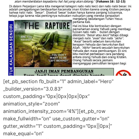
[et_pb_section fb_built=”1″ admin_label=”Hero”
_builder_version=”3.0.83″
custom_padding=”0px|0px|0px|0px”
animation_style=”zoom”
animation_intensity_zoom=”4%”][et_pb_row
make_fullwidth=”on” use_custom_gutter=”on”
gutter_width=”1″ custom_padding=”0px||0px|”
make_equal=”on”