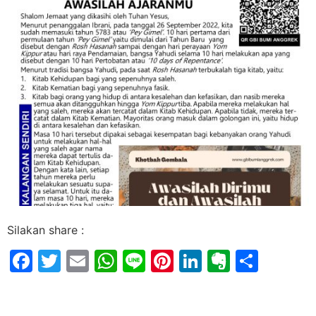
Silakan share :
Facebook
Twitter
Email
WhatsApp
Line
Pinterest
LinkedIn
Evernot
Shar