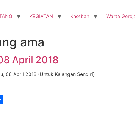
TANG
KEGIATAN
Khotbah
Warta Gerej
ang ama
08 April 2018
u, 08 April 2018 (Untuk Kalangan Sendiri)
st
edIn
vernote
Share