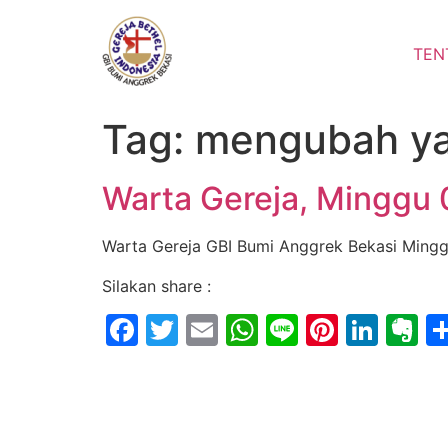
Lewati
ke
TEN
konten
Tag:
mengubah y
Warta Gereja, Minggu 
Warta Gereja GBI Bumi Anggrek Bekasi Mingg
Silakan share :
Facebook
Twitter
Email
WhatsApp
Line
Pintere
Link
E