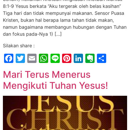
8:1-9 Yesus berkata “Aku tergerak oleh belas kasihan”
Tiga hari dan tidak mempunyai makanan. Sensor Puasa
Kristen, bukan hal berapa lama tahan tidak makan,
namun bagaimana membangun hubungan dengan Tuhan
dan fokus pada-Nya 1) […]
Silakan share :
Facebook
Twitter
Email
WhatsApp
Line
Pinterest
LinkedIn
Evernot
Shar
Mari Terus Menerus
Mengikuti Tuhan Yesus!