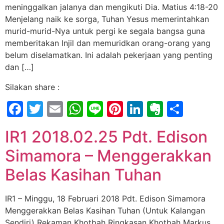
meninggalkan jalanya dan mengikuti Dia. Matius 4:18-20
Menjelang naik ke sorga, Tuhan Yesus memerintahkan
murid-murid-Nya untuk pergi ke segala bangsa guna
memberitakan Injil dan memuridkan orang-orang yang
belum diselamatkan. Ini adalah pekerjaan yang penting
dan […]
Silakan share :
Facebook
Twitter
Email
WhatsApp
Line
Pinterest
LinkedIn
Evernot
Shar
IR1 2018.02.25 Pdt. Edison
Simamora – Menggerakkan
Belas Kasihan Tuhan
IR1 – Minggu, 18 Februari 2018 Pdt. Edison Simamora
Menggerakkan Belas Kasihan Tuhan (Untuk Kalangan
Sendiri) Rekaman Khotbah Ringkasan Khotbah Markus