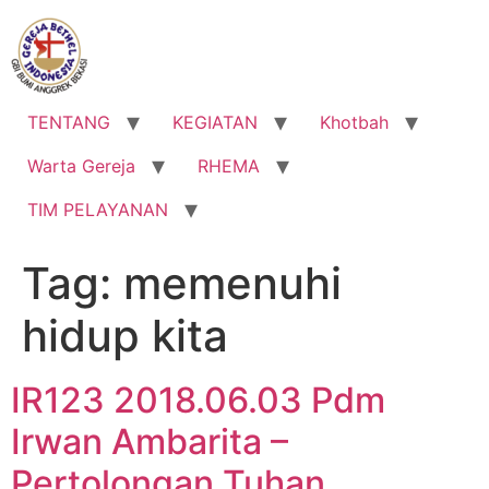
Lewati
ke
konten
TENTANG
KEGIATAN
Khotbah
Warta Gereja
RHEMA
TIM PELAYANAN
Tag:
memenuhi
hidup kita
IR123 2018.06.03 Pdm
Irwan Ambarita –
Pertolongan Tuhan