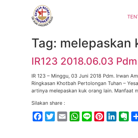
Lewati
ke
TEN
konten
Tag:
melepaskan 
IR123 2018.06.03 Pdm 
IR 123 – Minggu, 03 Juni 2018 Pdm. Irwan A
Ringkasan Khotbah Pertolongan Tuhan – Yesa
artinya melepaskan kuk orang lain. Manfaat m
Silakan share :
Facebook
Twitter
Email
WhatsApp
Line
Pintere
Link
E