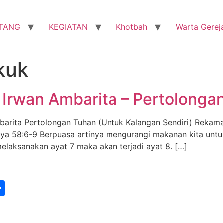
TANG
KEGIATAN
Khotbah
Warta Gerej
kuk
Irwan Ambarita – Pertolonga
mbarita Pertolongan Tuhan (Untuk Kalangan Sendiri) Reka
ya 58:6-9 Berpuasa artinya mengurangi makanan kita untu
elaksanakan ayat 7 maka akan terjadi ayat 8. […]
st
edIn
vernote
Share