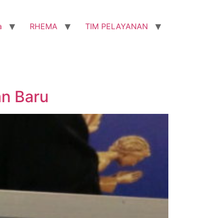
a
RHEMA
TIM PELAYANAN
n Baru