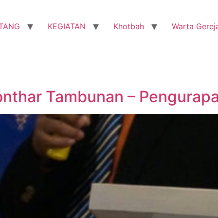
TANG
KEGIATAN
Khotbah
Warta Gerej
onthar Tambunan – Pengurapa