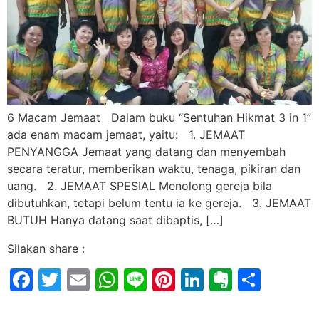
6 Macam Jemaat Dalam buku “Sentuhan Hikmat 3 in 1”
ada enam macam jemaat, yaitu: 1. JEMAAT
PENYANGGA Jemaat yang datang dan menyembah
secara teratur, memberikan waktu, tenaga, pikiran dan
uang. 2. JEMAAT SPESIAL Menolong gereja bila
dibutuhkan, tetapi belum tentu ia ke gereja. 3. JEMAAT
BUTUH Hanya datang saat dibaptis, […]
Silakan share :
Facebook
Twitter
Email
WhatsApp
Line
Pinterest
LinkedIn
Evernot
Shar