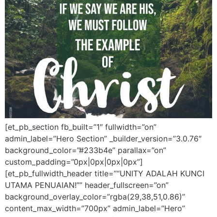
[et_pb_section fb_built=”1″ fullwidth=”on”
admin_label=”Hero Section” _builder_version=”3.0.76″
background_color=”#233b4e” parallax=”on”
custom_padding=”0px|0px|0px|0px”]
[et_pb_fullwidth_header title=”“UNITY ADALAH KUNCI
UTAMA PENUAIAN!”” header_fullscreen=”on”
background_overlay_color=”rgba(29,38,51,0.86)”
content_max_width=”700px” admin_label=”Hero”