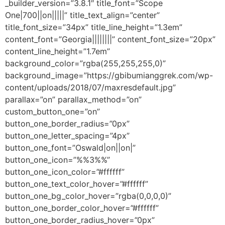
_builder_version=”3.8.1″ title_font=”Scope
One|700||on|||||” title_text_align=”center”
title_font_size=”34px” title_line_height=”1.3em”
content_font=”Georgia||||||||” content_font_size=”20px”
content_line_height=”1.7em”
background_color=”rgba(255,255,255,0)”
background_image=”https://gbibumianggrek.com/wp-
content/uploads/2018/07/maxresdefault.jpg”
parallax=”on” parallax_method=”on”
custom_button_one=”on”
button_one_border_radius=”0px”
button_one_letter_spacing=”4px”
button_one_font=”Oswald|on||on|”
button_one_icon=”%%3%%”
button_one_icon_color=”#ffffff”
button_one_text_color_hover=”#ffffff”
button_one_bg_color_hover=”rgba(0,0,0,0)”
button_one_border_color_hover=”#ffffff”
button_one_border_radius_hover=”0px”