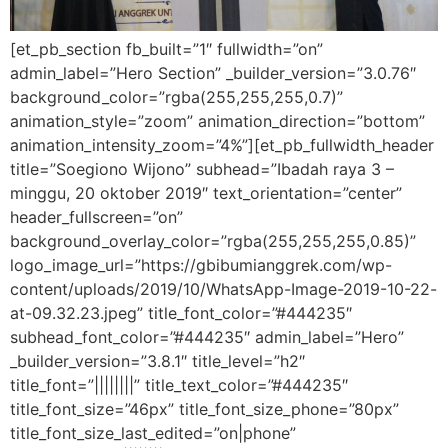
[et_pb_section fb_built=”1″ fullwidth=”on”
admin_label=”Hero Section” _builder_version=”3.0.76″
background_color=”rgba(255,255,255,0.7)”
animation_style=”zoom” animation_direction=”bottom”
animation_intensity_zoom=”4%”][et_pb_fullwidth_header
title=”Soegiono Wijono” subhead=”Ibadah raya 3 –
minggu, 20 oktober 2019″ text_orientation=”center”
header_fullscreen=”on”
background_overlay_color=”rgba(255,255,255,0.85)”
logo_image_url=”https://gbibumianggrek.com/wp-
content/uploads/2019/10/WhatsApp-Image-2019-10-22-
at-09.32.23.jpeg” title_font_color=”#444235″
subhead_font_color=”#444235″ admin_label=”Hero”
_builder_version=”3.8.1″ title_level=”h2″
title_font=”||||||||” title_text_color=”#444235″
title_font_size=”46px” title_font_size_phone=”80px”
title_font_size_last_edited=”on|phone”