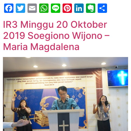
Facebook
Twitter
Email
WhatsApp
Line
Pinterest
LinkedIn
Evernot
Shar
IR3 Minggu 20 Oktober
2019 Soegiono Wijono –
Maria Magdalena