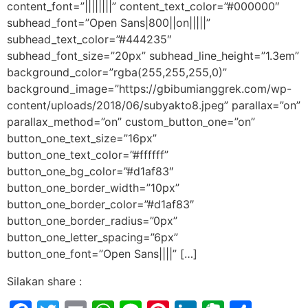
content_font=”||||||||” content_text_color=”#000000″
subhead_font=”Open Sans|800||on|||||”
subhead_text_color=”#444235″
subhead_font_size=”20px” subhead_line_height=”1.3em”
background_color=”rgba(255,255,255,0)”
background_image=”https://gbibumianggrek.com/wp-
content/uploads/2018/06/subyakto8.jpeg” parallax=”on”
parallax_method=”on” custom_button_one=”on”
button_one_text_size=”16px”
button_one_text_color=”#ffffff”
button_one_bg_color=”#d1af83″
button_one_border_width=”10px”
button_one_border_color=”#d1af83″
button_one_border_radius=”0px”
button_one_letter_spacing=”6px”
button_one_font=”Open Sans||||” […]
Silakan share :