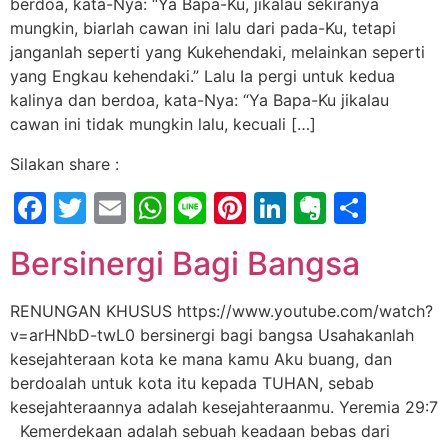
berdoa, kata-Nya: “Ya Bapa-Ku, jikalau sekiranya
mungkin, biarlah cawan ini lalu dari pada-Ku, tetapi
janganlah seperti yang Kukehendaki, melainkan seperti
yang Engkau kehendaki.” Lalu Ia pergi untuk kedua
kalinya dan berdoa, kata-Nya: “Ya Bapa-Ku jikalau
cawan ini tidak mungkin lalu, kecuali […]
Silakan share :
Facebook
Twitter
Email
WhatsApp
Line
Pinterest
LinkedIn
Evernot
Shar
Bersinergi Bagi Bangsa
RENUNGAN KHUSUS https://www.youtube.com/watch?
v=arHNbD-twL0 bersinergi bagi bangsa Usahakanlah
kesejahteraan kota ke mana kamu Aku buang, dan
berdoalah untuk kota itu kepada TUHAN, sebab
kesejahteraannya adalah kesejahteraanmu. Yeremia 29:7
Kemerdekaan adalah sebuah keadaan bebas dari