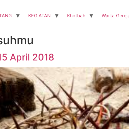
TANG
KEGIATAN
Khotbah
Warta Gerej
usuhmu
5 April 2018