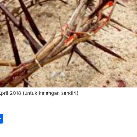
pril 2018 (untuk kalangan sendiri)
st
edIn
vernote
Share