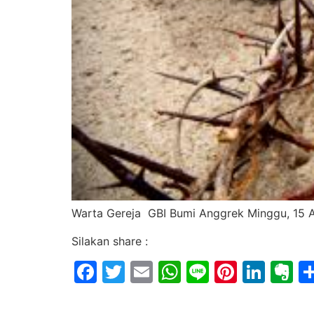
Warta Gereja GBI Bumi Anggrek Minggu, 15 A
Silakan share :
Facebook
Twitter
Email
WhatsApp
Line
Pintere
Link
E