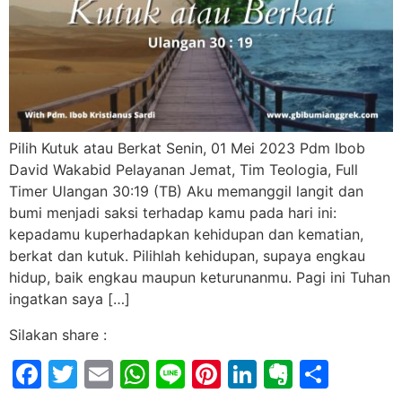
Pilih Kutuk atau Berkat Senin, 01 Mei 2023 Pdm Ibob
David Wakabid Pelayanan Jemat, Tim Teologia, Full
Timer Ulangan 30:19 (TB) Aku memanggil langit dan
bumi menjadi saksi terhadap kamu pada hari ini:
kepadamu kuperhadapkan kehidupan dan kematian,
berkat dan kutuk. Pilihlah kehidupan, supaya engkau
hidup, baik engkau maupun keturunanmu. Pagi ini Tuhan
ingatkan saya […]
Silakan share :
Facebook
Twitter
Email
WhatsApp
Line
Pinterest
LinkedIn
Evernot
Shar