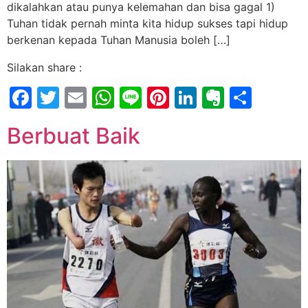
dikalahkan atau punya kelemahan dan bisa gagal 1)
Tuhan tidak pernah minta kita hidup sukses tapi hidup
berkenan kepada Tuhan Manusia boleh […]
Silakan share :
Facebook
Twitter
Email
WhatsApp
Line
Pinterest
LinkedIn
Evernot
Shar
Berbuat Baik