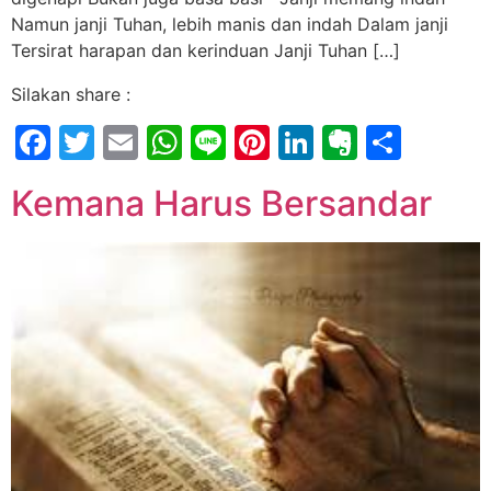
Namun janji Tuhan, lebih manis dan indah Dalam janji
Tersirat harapan dan kerinduan Janji Tuhan […]
Silakan share :
Facebook
Twitter
Email
WhatsApp
Line
Pinterest
LinkedIn
Evernot
Shar
Kemana Harus Bersandar