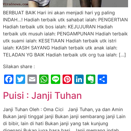
BERBUAT BAIK Hari ini akan menjadi hari yg paling
INDAH…! Hadiah terbaik utk sahabat ialah: PENGERTIAN
Hadiah terbaik utk bos ialah: KEJUJURAN Hadiah
terbaik utk musuh ialah: PENGAMPUNAN Hadiah terbaik
utk suami ialah: KESETIAAN Hadiah terbaik utk istri
ialah: KASIH SAYANG Hadiah terbaik utk anak ialah:
TELADAN YG BAIK Hadiah terbaik utk org tua ialah: […]
Silakan share :
Facebook
Twitter
Email
WhatsApp
Line
Pinterest
LinkedIn
Evernot
Shar
Puisi : Janji Tuhan
Janji Tuhan Oleh : Oma Cici Janji Tuhan, ya dan Amin
Bukan janji tinggal janji Bukan janji sembarang janji Lain
di bibir, lain di hati Bukan janji yang tak kunjung
digenapi Bukan juga basa basi Janji memang indah