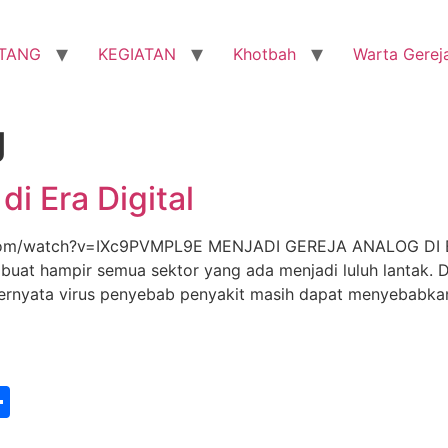
TANG
KEGIATAN
Khotbah
Warta Gerej
g
i Era Digital
m/watch?v=IXc9PVMPL9E MENJADI GEREJA ANALOG DI ERA 
at hampir semua sektor yang ada menjadi luluh lantak. D
ernyata virus penyebab penyakit masih dapat menyebabkan
st
edIn
vernote
Share