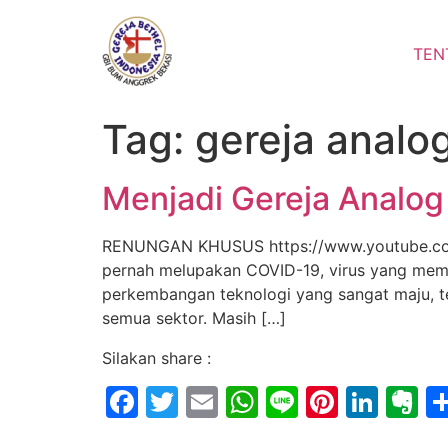
Lewati
ke
TEN
konten
Tag:
gereja analo
Menjadi Gereja Analog d
RENUNGAN KHUSUS https://www.youtube.co
pernah melupakan COVID-19, virus yang membu
perkembangan teknologi yang sangat maju, t
semua sektor. Masih […]
Silakan share :
Facebook
Twitter
Email
WhatsApp
Line
Pintere
Link
E