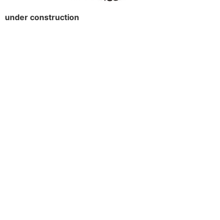
under construction