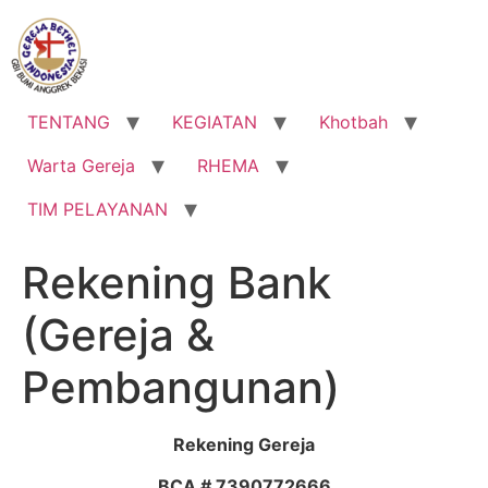
Lewati
ke
konten
TENTANG
KEGIATAN
Khotbah
Warta Gereja
RHEMA
TIM PELAYANAN
Rekening Bank
(Gereja &
Pembangunan)
Rekening Gereja
BCA # 7390772666