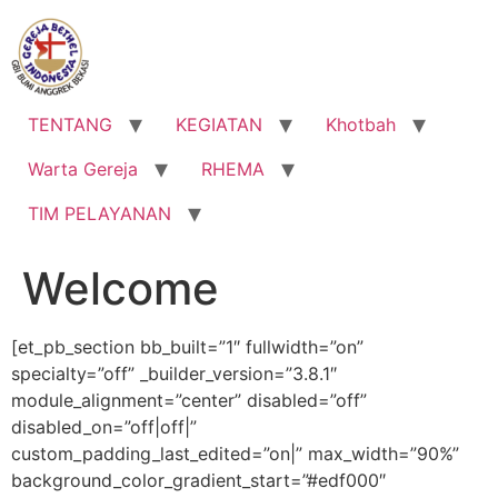
Lewati
ke
konten
TENTANG
KEGIATAN
Khotbah
Warta Gereja
RHEMA
TIM PELAYANAN
Welcome
[et_pb_section bb_built=”1″ fullwidth=”on”
specialty=”off” _builder_version=”3.8.1″
module_alignment=”center” disabled=”off”
disabled_on=”off|off|”
custom_padding_last_edited=”on|” max_width=”90%”
background_color_gradient_start=”#edf000″