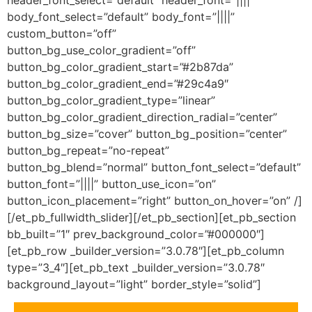
header_font_select=”default” header_font=”||||”
body_font_select=”default” body_font=”||||”
custom_button=”off”
button_bg_use_color_gradient=”off”
button_bg_color_gradient_start=”#2b87da”
button_bg_color_gradient_end=”#29c4a9″
button_bg_color_gradient_type=”linear”
button_bg_color_gradient_direction_radial=”center”
button_bg_size=”cover” button_bg_position=”center”
button_bg_repeat=”no-repeat”
button_bg_blend=”normal” button_font_select=”default”
button_font=”||||” button_use_icon=”on”
button_icon_placement=”right” button_on_hover=”on” /]
[/et_pb_fullwidth_slider][/et_pb_section][et_pb_section
bb_built=”1″ prev_background_color=”#000000″]
[et_pb_row _builder_version=”3.0.78″][et_pb_column
type=”3_4″][et_pb_text _builder_version=”3.0.78″
background_layout=”light” border_style=”solid”]