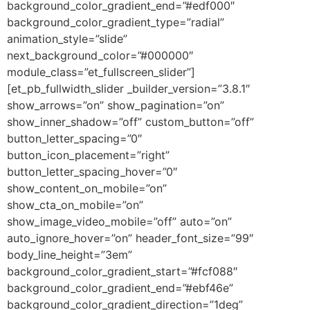
background_color_gradient_end=”#edf000″
background_color_gradient_type=”radial”
animation_style=”slide”
next_background_color=”#000000″
module_class=”et_fullscreen_slider”]
[et_pb_fullwidth_slider _builder_version=”3.8.1″
show_arrows=”on” show_pagination=”on”
show_inner_shadow=”off” custom_button=”off”
button_letter_spacing=”0″
button_icon_placement=”right”
button_letter_spacing_hover=”0″
show_content_on_mobile=”on”
show_cta_on_mobile=”on”
show_image_video_mobile=”off” auto=”on”
auto_ignore_hover=”on” header_font_size=”99″
body_line_height=”3em”
background_color_gradient_start=”#fcf088″
background_color_gradient_end=”#ebf46e”
background_color_gradient_direction=”1deg”