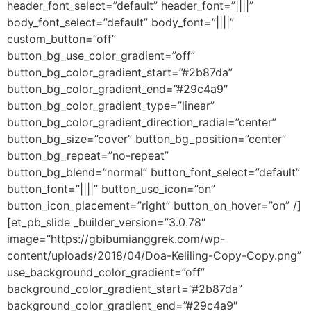
header_font_select=”default” header_font=”||||”
body_font_select=”default” body_font=”||||”
custom_button=”off”
button_bg_use_color_gradient=”off”
button_bg_color_gradient_start=”#2b87da”
button_bg_color_gradient_end=”#29c4a9″
button_bg_color_gradient_type=”linear”
button_bg_color_gradient_direction_radial=”center”
button_bg_size=”cover” button_bg_position=”center”
button_bg_repeat=”no-repeat”
button_bg_blend=”normal” button_font_select=”default”
button_font=”||||” button_use_icon=”on”
button_icon_placement=”right” button_on_hover=”on” /]
[et_pb_slide _builder_version=”3.0.78″
image=”https://gbibumianggrek.com/wp-
content/uploads/2018/04/Doa-Keliling-Copy-Copy.png”
use_background_color_gradient=”off”
background_color_gradient_start=”#2b87da”
background_color_gradient_end=”#29c4a9″