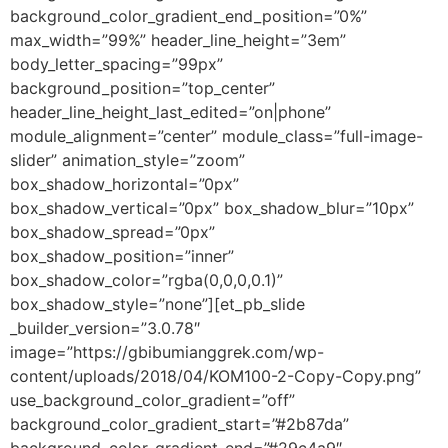
background_color_gradient_end_position=”0%”
max_width=”99%” header_line_height=”3em”
body_letter_spacing=”99px”
background_position=”top_center”
header_line_height_last_edited=”on|phone”
module_alignment=”center” module_class=”full-image-
slider” animation_style=”zoom”
box_shadow_horizontal=”0px”
box_shadow_vertical=”0px” box_shadow_blur=”10px”
box_shadow_spread=”0px”
box_shadow_position=”inner”
box_shadow_color=”rgba(0,0,0,0.1)”
box_shadow_style=”none”][et_pb_slide
_builder_version=”3.0.78″
image=”https://gbibumianggrek.com/wp-
content/uploads/2018/04/KOM100-2-Copy-Copy.png”
use_background_color_gradient=”off”
background_color_gradient_start=”#2b87da”