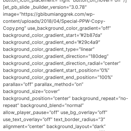
button_icon_placement=”right” button_on_hover=”on” /]
[et_pb_slide _builder_version=”3.0.78″
image=”https://gbibumianggrek.com/wp-
content/uploads/2018/04/Special-PPW-Copy-
Copy.png” use_background_color_gradient=”off”
background_color_gradient_start=”#2b87da”
background_color_gradient_end=”#29c4a9″
background_color_gradient_type=”linear”
background_color_gradient_direction=”180deg”
background_color_gradient_direction_radial=”center”
background_color_gradient_start_position=”0%”
background_color_gradient_end_position=”100%”
parallax=”off” parallax_method=”on”
background_size=”cover”
background_position=”center” background_repeat=”no-
repeat” background_blend=”normal”
allow_player_pause=”off” use_bg_overlay=”off”
use_text_overlay=”off” text_border_radius=”3″
alignment=”center” background_layout=”dark”