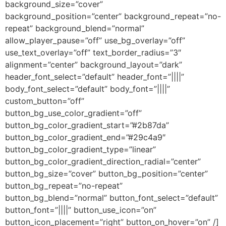
background_size=”cover”
background_position=”center” background_repeat=”no-
repeat” background_blend=”normal”
allow_player_pause=”off” use_bg_overlay=”off”
use_text_overlay=”off” text_border_radius=”3″
alignment=”center” background_layout=”dark”
header_font_select=”default” header_font=”||||”
body_font_select=”default” body_font=”||||”
custom_button=”off”
button_bg_use_color_gradient=”off”
button_bg_color_gradient_start=”#2b87da”
button_bg_color_gradient_end=”#29c4a9″
button_bg_color_gradient_type=”linear”
button_bg_color_gradient_direction_radial=”center”
button_bg_size=”cover” button_bg_position=”center”
button_bg_repeat=”no-repeat”
button_bg_blend=”normal” button_font_select=”default”
button_font=”||||” button_use_icon=”on”
button_icon_placement=”right” button_on_hover=”on” /]