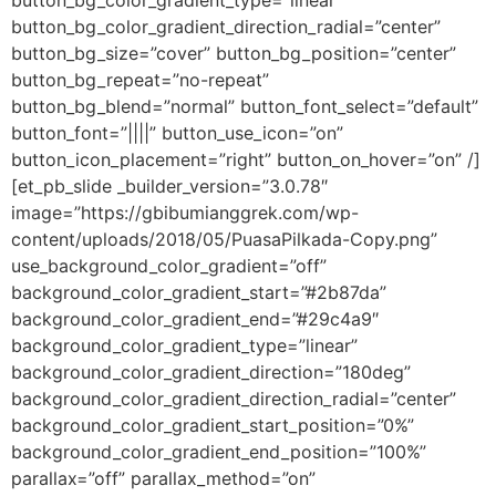
button_bg_color_gradient_type=”linear”
button_bg_color_gradient_direction_radial=”center”
button_bg_size=”cover” button_bg_position=”center”
button_bg_repeat=”no-repeat”
button_bg_blend=”normal” button_font_select=”default”
button_font=”||||” button_use_icon=”on”
button_icon_placement=”right” button_on_hover=”on” /]
[et_pb_slide _builder_version=”3.0.78″
image=”https://gbibumianggrek.com/wp-
content/uploads/2018/05/PuasaPilkada-Copy.png”
use_background_color_gradient=”off”
background_color_gradient_start=”#2b87da”
background_color_gradient_end=”#29c4a9″
background_color_gradient_type=”linear”
background_color_gradient_direction=”180deg”
background_color_gradient_direction_radial=”center”
background_color_gradient_start_position=”0%”
background_color_gradient_end_position=”100%”
parallax=”off” parallax_method=”on”