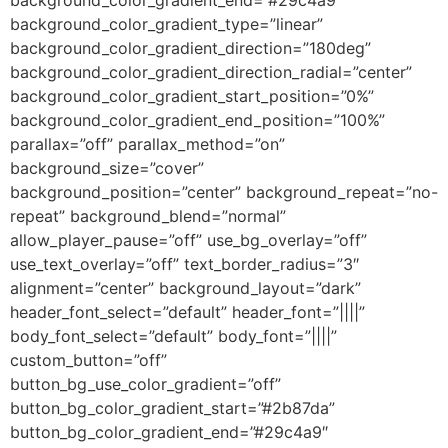
background_color_gradient_end=”#29c4a9″
background_color_gradient_type=”linear”
background_color_gradient_direction=”180deg”
background_color_gradient_direction_radial=”center”
background_color_gradient_start_position=”0%”
background_color_gradient_end_position=”100%”
parallax=”off” parallax_method=”on”
background_size=”cover”
background_position=”center” background_repeat=”no-
repeat” background_blend=”normal”
allow_player_pause=”off” use_bg_overlay=”off”
use_text_overlay=”off” text_border_radius=”3″
alignment=”center” background_layout=”dark”
header_font_select=”default” header_font=”||||”
body_font_select=”default” body_font=”||||”
custom_button=”off”
button_bg_use_color_gradient=”off”
button_bg_color_gradient_start=”#2b87da”
button_bg_color_gradient_end=”#29c4a9″