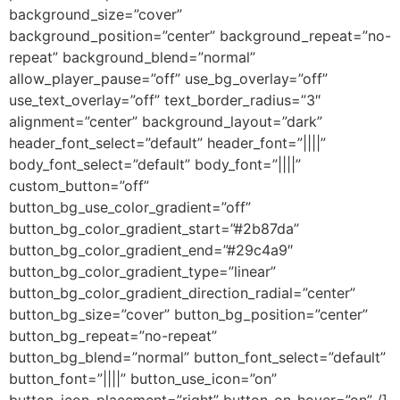
background_size=”cover”
background_position=”center” background_repeat=”no-
repeat” background_blend=”normal”
allow_player_pause=”off” use_bg_overlay=”off”
use_text_overlay=”off” text_border_radius=”3″
alignment=”center” background_layout=”dark”
header_font_select=”default” header_font=”||||”
body_font_select=”default” body_font=”||||”
custom_button=”off”
button_bg_use_color_gradient=”off”
button_bg_color_gradient_start=”#2b87da”
button_bg_color_gradient_end=”#29c4a9″
button_bg_color_gradient_type=”linear”
button_bg_color_gradient_direction_radial=”center”
button_bg_size=”cover” button_bg_position=”center”
button_bg_repeat=”no-repeat”
button_bg_blend=”normal” button_font_select=”default”
button_font=”||||” button_use_icon=”on”