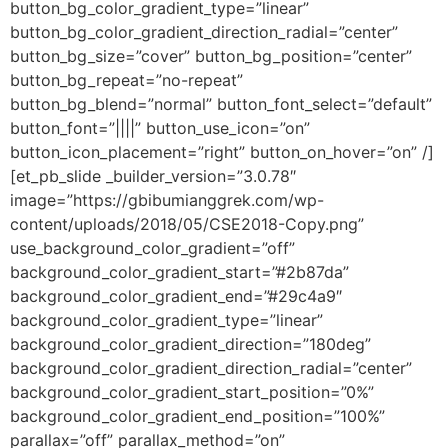
button_bg_color_gradient_type=”linear”
button_bg_color_gradient_direction_radial=”center”
button_bg_size=”cover” button_bg_position=”center”
button_bg_repeat=”no-repeat”
button_bg_blend=”normal” button_font_select=”default”
button_font=”||||” button_use_icon=”on”
button_icon_placement=”right” button_on_hover=”on” /]
[et_pb_slide _builder_version=”3.0.78″
image=”https://gbibumianggrek.com/wp-
content/uploads/2018/05/CSE2018-Copy.png”
use_background_color_gradient=”off”
background_color_gradient_start=”#2b87da”
background_color_gradient_end=”#29c4a9″
background_color_gradient_type=”linear”
background_color_gradient_direction=”180deg”
background_color_gradient_direction_radial=”center”
background_color_gradient_start_position=”0%”
background_color_gradient_end_position=”100%”
parallax=”off” parallax_method=”on”