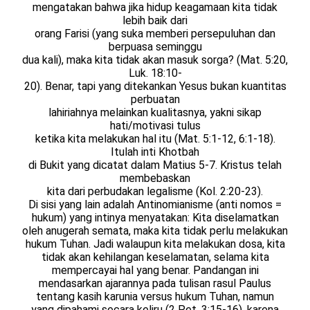
mengatakan bahwa jika hidup keagamaan kita tidak
lebih baik dari
orang Farisi (yang suka memberi persepuluhan dan
berpuasa seminggu
dua kali), maka kita tidak akan masuk sorga? (Mat. 5:20,
Luk. 18:10-
20). Benar, tapi yang ditekankan Yesus bukan kuantitas
perbuatan
lahiriahnya melainkan kualitasnya, yakni sikap
hati/motivasi tulus
ketika kita melakukan hal itu (Mat. 5:1-12, 6:1-18).
Itulah inti Khotbah
di Bukit yang dicatat dalam Matius 5-7. Kristus telah
membebaskan
kita dari perbudakan legalisme (Kol. 2:20-23).
Di sisi yang lain adalah Antinomianisme (anti nomos =
hukum) yang intinya menyatakan: Kita diselamatkan
oleh anugerah semata, maka kita tidak perlu melakukan
hukum Tuhan. Jadi walaupun kita melakukan dosa, kita
tidak akan kehilangan keselamatan, selama kita
mempercayai hal yang benar. Pandangan ini
mendasarkan ajarannya pada tulisan rasul Paulus
tentang kasih karunia versus hukum Tuhan, namun
yang dipahami secara keliru (2 Pet. 3:15-16), karena