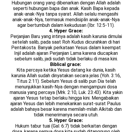
Hubungan orang yang dibenarkan dengan Allah adalah
seperti hubungan bapa dan anak. Kasih Bapa kepada
anak-anak-Nya tanpa syarat. Allah selalu mengasihi
anak-anak-Nya, termasuk mendisiplin anak-anak-Nya
agar bertumbuh dalam kekudusan (Ibr. 12:5-11).
4. Hyper Grace:
Perjanjian Baru yang intinya adalah kasih karunia dimulai
setelah salib, pada saat Roh Kudus dicurahkan di hari
Pentakosta. Banyak perkataan Yesus dalam keempat
Injil adalah ajaran Perjanjian Lama karena diucapkan
sebelum salib, jadi sudah tidak berlaku di masa kini.
Biblical grace:
Kita percaya ketika Yesus datang ke dunia, kasih
karunia Allah
sudah dinyatakan secara jelas (Yoh. 3:16,
Titus 2:11). Sebelum Yesus
di salib pun Dia telah
menunjukkan kasih-Nya dengan mengampuni
dosa
manusia yang percaya (Mrk. 2:10, Luk. 23:43). Kita yakin
ajaran
Yesus tetap berlaku hingga kini. Mengabaikan
ajaran Yesus dan
lebih menekankan surat-surat Paulus
adalah bahaya besar karena
memilah-milah Alkitab dan
tidak menerimanya secara utuh.
5. Hyper Grace:
Hukum tabur tuai (Gal. 6:7) tidak berkaitan dengan
dosa, karena semua dosa kita sudah ditanggung oleh