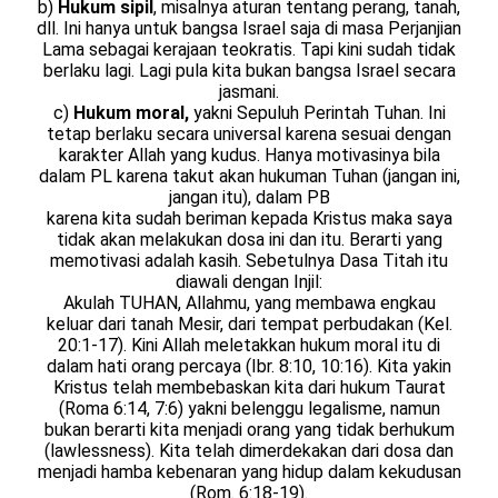
b)
Hukum sipil
, misalnya aturan tentang perang, tanah,
dll. Ini hanya untuk bangsa Israel saja di masa Perjanjian
Lama sebagai kerajaan teokratis. Tapi kini sudah tidak
berlaku lagi. Lagi pula kita bukan bangsa Israel secara
jasmani.
c)
Hukum moral,
yakni Sepuluh Perintah Tuhan. Ini
tetap berlaku secara universal karena sesuai dengan
karakter Allah yang kudus. Hanya motivasinya bila
dalam PL karena takut akan hukuman Tuhan (jangan ini,
jangan itu), dalam PB
karena kita sudah beriman kepada Kristus maka saya
tidak akan melakukan dosa ini dan itu. Berarti yang
memotivasi adalah kasih. Sebetulnya Dasa Titah itu
diawali dengan Injil:
Akulah TUHAN, Allahmu, yang membawa engkau
keluar dari tanah Mesir, dari tempat perbudakan (Kel.
20:1-17). Kini Allah meletakkan hukum moral itu di
dalam hati orang percaya (Ibr. 8:10, 10:16). Kita yakin
Kristus telah membebaskan kita dari hukum Taurat
(Roma 6:14, 7:6) yakni belenggu legalisme, namun
bukan berarti kita menjadi orang yang tidak berhukum
(lawlessness). Kita telah dimerdekakan dari dosa dan
menjadi hamba kebenaran yang hidup dalam kekudusan
(Rom. 6:18-19).