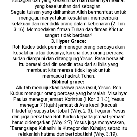
sebagian dari yang keseluruhan dan bukannya melihat
yang keseluruhan dari sebagian.
Segala tulisan yang diilhamkan Allah bermanfaat untuk
mengajar, menyatakan kesalahan, memperbaiki
kelakuan dan mendidik orang dalam kebenaran (2 Tim.
3:16). Membedakan firman Tuhan dan firman Kristus
sangat tidak berdasar!
3. Hyper Grace:
Roh Kudus tidak pernah menegur orang percaya akan
kesalahan atau dosanya, karena dosa orang percaya
sudah diampuni dan ditanggung Yesus. Rasa bersalah
itu berasal dari diri sendiri atau dari si Iblis yang
membuat kita merasa tidak layak untuk
memasuki hadirat Tuhan.
Biblical grace:
Alkitab menunjukkan bahwa para rasul, Yesus, Roh
Kudus menegur orang percaya yang bersalah. Misalnya:
Paulus menegur jemaat Korintus (I Kor. 3:1-3), Yesus
menegur 7 (tujuh) jemaat di Asia kecil (kecuali
Filadelfia) supaya bertobat (Why. 2-3). Teguran Yesus
dan juga perkataan Roh Kudus kepada jemaat-jemaat
harus didengarkan (Why. 2:7). Yesus juga menyatakan,
“Barangsiapa Kukasihi, ia Kutegor dan Kuhajar; sebab itu
relakanlah hatimu dan bertobatlah! (Why. 3:19).