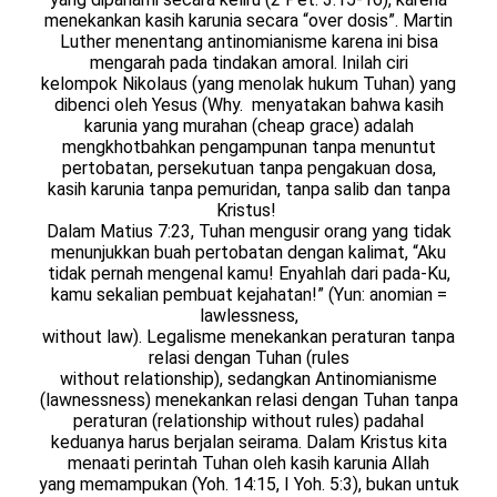
menekankan kasih karunia secara “over dosis”. Martin
Luther menentang antinomianisme karena ini bisa
mengarah pada tindakan amoral. Inilah ciri
kelompok Nikolaus (yang menolak hukum Tuhan) yang
dibenci oleh Yesus (Why. menyatakan bahwa kasih
karunia yang murahan (cheap grace) adalah
mengkhotbahkan pengampunan tanpa menuntut
pertobatan, persekutuan tanpa pengakuan dosa,
kasih karunia tanpa pemuridan, tanpa salib dan tanpa
Kristus!
Dalam Matius 7:23, Tuhan mengusir orang yang tidak
menunjukkan buah pertobatan dengan kalimat, “Aku
tidak pernah mengenal kamu! Enyahlah dari pada-Ku,
kamu sekalian pembuat kejahatan!” (Yun: anomian =
lawlessness,
without law). Legalisme menekankan peraturan tanpa
relasi dengan Tuhan (rules
without relationship), sedangkan Antinomianisme
(lawnessness) menekankan relasi dengan Tuhan tanpa
peraturan (relationship without rules) padahal
keduanya harus berjalan seirama. Dalam Kristus kita
menaati perintah Tuhan oleh kasih karunia Allah
yang memampukan (Yoh. 14:15, I Yoh. 5:3), bukan untuk