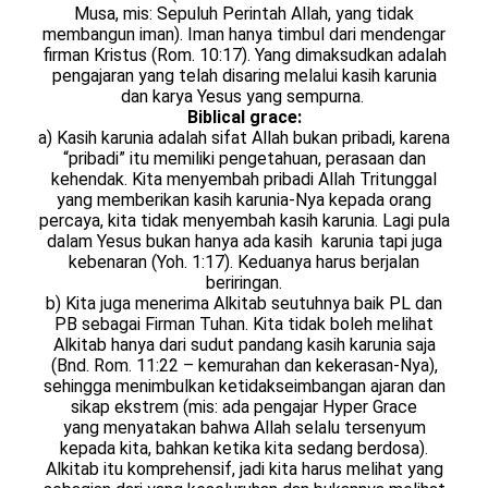
Musa, mis: Sepuluh Perintah Allah, yang tidak
membangun iman). Iman hanya timbul dari mendengar
firman Kristus (Rom. 10:17). Yang dimaksudkan adalah
pengajaran yang telah disaring melalui kasih karunia
dan karya Yesus yang sempurna.
Biblical grace:
a) Kasih karunia adalah sifat Allah bukan pribadi, karena
“pribadi” itu memiliki pengetahuan, perasaan dan
kehendak. Kita menyembah pribadi Allah Tritunggal
yang memberikan kasih karunia-Nya kepada orang
percaya, kita tidak menyembah kasih karunia. Lagi pula
dalam Yesus bukan hanya ada kasih karunia tapi juga
kebenaran (Yoh. 1:17). Keduanya harus berjalan
beriringan.
b) Kita juga menerima Alkitab seutuhnya baik PL dan
PB sebagai Firman Tuhan. Kita tidak boleh melihat
Alkitab hanya dari sudut pandang kasih karunia saja
(Bnd. Rom. 11:22 – kemurahan dan kekerasan-Nya),
sehingga menimbulkan ketidakseimbangan ajaran dan
sikap ekstrem (mis: ada pengajar Hyper Grace
yang menyatakan bahwa Allah selalu tersenyum
kepada kita, bahkan ketika kita sedang berdosa).
Alkitab itu komprehensif, jadi kita harus melihat yang