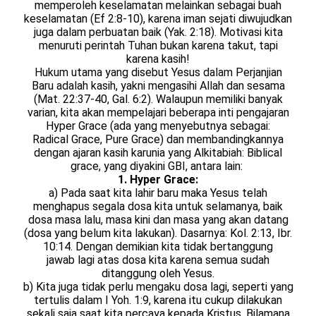
memperoleh keselamatan melainkan sebagai buah
keselamatan (Ef 2:8-10), karena iman sejati diwujudkan
juga dalam perbuatan baik (Yak. 2:18). Motivasi kita
menuruti perintah Tuhan bukan karena takut, tapi
karena kasih!
Hukum utama yang disebut Yesus dalam Perjanjian
Baru adalah kasih, yakni mengasihi Allah dan sesama
(Mat. 22:37-40, Gal. 6:2). Walaupun memiliki banyak
varian, kita akan mempelajari beberapa inti pengajaran
Hyper Grace (ada yang menyebutnya sebagai:
Radical Grace, Pure Grace) dan membandingkannya
dengan ajaran kasih karunia yang Alkitabiah: Biblical
grace, yang diyakini GBI, antara lain:
1. Hyper Grace:
a) Pada saat kita lahir baru maka Yesus telah
menghapus segala dosa kita untuk selamanya, baik
dosa masa lalu, masa kini dan masa yang akan datang
(dosa yang belum kita lakukan). Dasarnya: Kol. 2:13, Ibr.
10:14. Dengan demikian kita tidak bertanggung
jawab lagi atas dosa kita karena semua sudah
ditanggung oleh Yesus.
b) Kita juga tidak perlu mengaku dosa lagi, seperti yang
tertulis dalam I Yoh. 1:9, karena itu cukup dilakukan
sekali saja saat kita percaya kepada Kristus. Bilamana