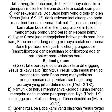
kita mengaku dosa pun, itu bukan supaya dosa kita
diampuni melainkan karena dosa kita sudah diampuni.
c) Konsekuensinya: Doa Bapa kami yang diajarkan oleh
Yesus (Mat. 6:9-12) tidak relevan lagi diucapkan pada
masa kini karena memuat kalimat, “ … dan ampunilah
kami akan kesalahan kami, seperti kami telah
mengampuni orang yang bersalah kepada kami.”
d) Hyper Grace juga mengajarkan bahwa pada saat lahir
baru, Bapa memandang orang percaya sudah sempurna.
Berarti pembenaran (justification), pengudusan
(sanctification) dan pemuliaan (glorification) adalah
satu paket saat kelahiran baru.
Biblical grace:
a) Saat kita percaya, seluruh dosa kita ditanggung
Yesus di kayu salib (Ibr. 9:28). Yesus juga selalu menjadi
pengantara pada Bapa yang menyediakan
pengampunan dan pendamaian bagi orang
percaya yang jatuh dalam dosa (I Yoh. 2:1-2),
b) Namun kita harus memintanya kepada Tuhan dengan
mengaku dosa, mohon pengampunan-Nya (I Yoh. 1:9)
sehingga persekutuan dengan Tuhan dipulihkan (Mzm.
51:14).
c) Karena itu Doa Bapa kami yang diajarkan Yesus tetap