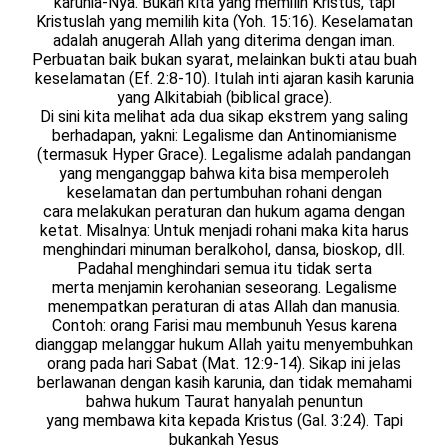
karunia-Nya. Bukan kita yang memilih Kristus, tapi
Kristuslah yang memilih kita (Yoh. 15:16). Keselamatan
adalah anugerah Allah yang diterima dengan iman.
Perbuatan baik bukan syarat, melainkan bukti atau buah
keselamatan (Ef. 2:8-10). Itulah inti ajaran kasih karunia
yang Alkitabiah (biblical grace).
Di sini kita melihat ada dua sikap ekstrem yang saling
berhadapan, yakni: Legalisme dan Antinomianisme
(termasuk Hyper Grace). Legalisme adalah pandangan
yang menganggap bahwa kita bisa memperoleh
keselamatan dan pertumbuhan rohani dengan
cara melakukan peraturan dan hukum agama dengan
ketat. Misalnya: Untuk menjadi rohani maka kita harus
menghindari minuman beralkohol, dansa, bioskop, dll.
Padahal menghindari semua itu tidak serta
merta menjamin kerohanian seseorang. Legalisme
menempatkan peraturan di atas Allah dan manusia.
Contoh: orang Farisi mau membunuh Yesus karena
dianggap melanggar hukum Allah yaitu menyembuhkan
orang pada hari Sabat (Mat. 12:9-14). Sikap ini jelas
berlawanan dengan kasih karunia, dan tidak memahami
bahwa hukum Taurat hanyalah penuntun
yang membawa kita kepada Kristus (Gal. 3:24). Tapi
bukankah Yesus