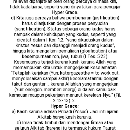
relevan dipanjatkan oleh orang percaya di masa kini,
tidak kadaluarsa, seperti yang dinyatakan para pengajar
Hyper Grace.
d) Kita juga percaya bahwa pembenaran (justification)
harus dilanjutkan dengan proses penyucian
(sanctification). Status sebagai orang kudus harus
nampak dalam kehidupan yang kudus, seperti yang
dicatat dalam I Kor. 1:2, “yang dikuduskan dalam
Kristus Yesus dan dipanggil menjadi orang kudus”,
hingga kita mengalami pemuliaan (glorification) atau
kesempurnaan roh, jiwa, tubuh (I Tes. 5:23).
Kesemuanya terjadi karena kasih karunia Allah yang
memampukan kita untuk mengerjakan keselamatan
“Tetaplah kerjakan (Yun: katergazesthe = to work out,
menyelesaikan sampai akhir) keselamatanmu dengan
takut dan gentar … karena Allahlah yang mengerjakan
(Yun: energon, memberi energi) di dalam kamu baik
kemauan maupun pekerjaan menurut kerelaan-Nya.” (Fil.
2:12-13). 2.
Hyper Grace:
a) Kasih karunia adalah Pribadi (Yesus). Jadi inti ajaran
Alkitab hanya kasih karunia.
b) Iman tidak timbul dari mendengar firman atau
seluruh Alkitab (karena itu termasuk hukum Taurat