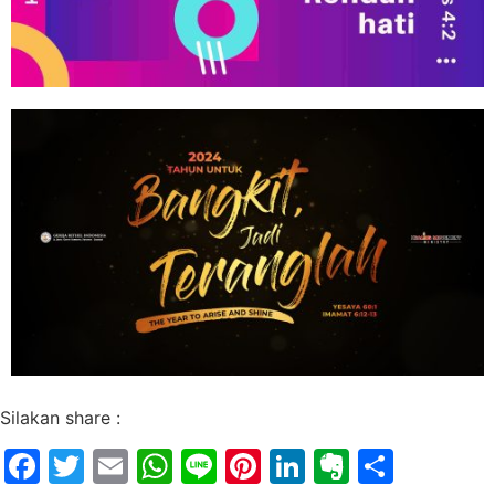
Silakan share :
Facebook
Twitter
Email
WhatsApp
Line
Pinterest
LinkedIn
Evernot
Share