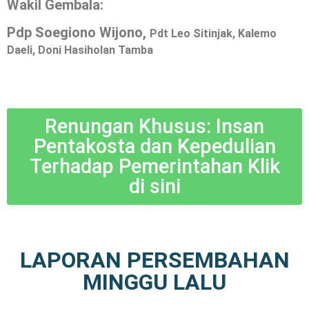
Wakil Gembala:
Pdp Soegiono Wijono,
Pdt Leo Sitinjak, Kalemo
Daeli, Doni Hasiholan Tamba
Renungan Khusus: Insan
Pentakosta dan Kepedulian
Terhadap Pemerintahan Klik
di sini
LAPORAN PERSEMBAHAN
MINGGU LALU