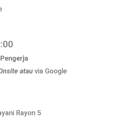
e
:00
 Pengerja
Onsite atau
via Google
ayani Rayon 5