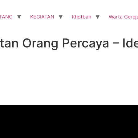
TANG
KEGIATAN
Khotbah
Warta Gerej
an Orang Percaya – Ide