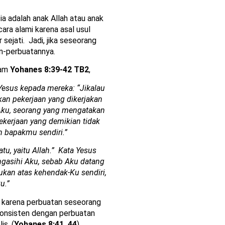
 adalah anak Allah atau anak
ara alami karena asal usul
sejati. Jadi, jika seseorang
an-perbuatannya.
lam
Yohanes 8:39-42 TB2
,
Yesus kepada mereka: “Jikalau
an pekerjaan yang dikerjakan
ku, seorang yang mengatakan
ekerjaan yang demikian tidak
n bapakmu sendiri.”
tu, yaitu Allah.” Kata Yesus
gasihi Aku, sebab Aku datang
bukan atas kehendak-Ku sendiri,
u.”
karena perbuatan seseorang
konsisten dengan perbuatan
is. (
Yohanes 8:41, 44
)