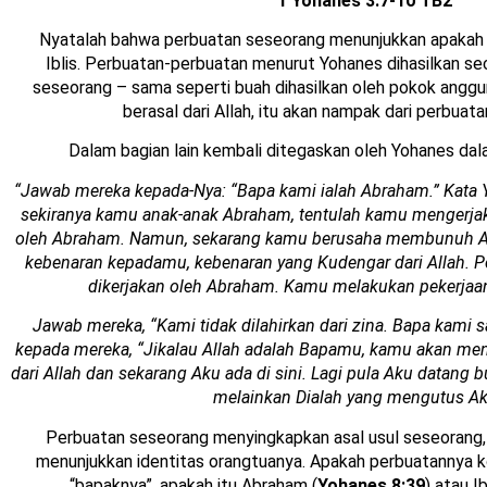
1 Yohanes 3:7-10 TB2
Nyatalah bahwa perbuatan seseorang menunjukkan apakah ia
Iblis. Perbuatan-perbuatan menurut Yohanes dihasilkan sec
seseorang – sama seperti buah dihasilkan oleh pokok anggur 
berasal dari Allah, itu akan nampak dari perbuat
Dalam bagian lain kembali ditegaskan oleh Yohanes da
“Jawab mereka kepada-Nya: “Bapa kami ialah Abraham.” Kata 
sekiranya kamu anak-anak Abraham, tentulah kamu mengerjak
oleh Abraham. Namun, sekarang kamu berusaha membunuh A
kebenaran kepadamu, kebenaran yang Kudengar dari Allah. P
dikerjakan oleh Abraham. Kamu melakukan pekerjaa
Jawab mereka, “Kami tidak dilahirkan dari zina. Bapa kami sa
kepada mereka, “Jikalau Allah adalah Bapamu, kamu akan men
dari Allah dan sekarang Aku ada di sini. Lagi pula Aku datang 
melainkan Dialah yang mengutus Ak
Perbuatan seseorang menyingkapkan asal usul seseorang, 
menunjukkan identitas orangtuanya. Apakah perbuatannya 
“bapaknya”, apakah itu Abraham (
Yohanes 8:39
) atau Ibl