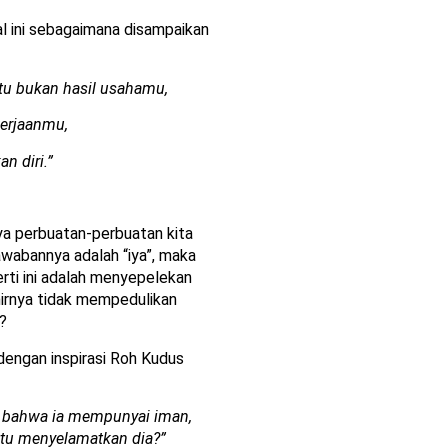
l ini sebagaimana disampaikan
tu bukan hasil usahamu,
kerjaanmu,
n diri.”
ya perbuatan-perbuatan kita
jawabannya adalah “iya”, maka
ti ini adalah menyepelekan
irnya tidak mempedulikan
?
dengan inspirasi Roh Kudus
n bahwa ia mempunyai iman,
itu menyelamatkan dia?”