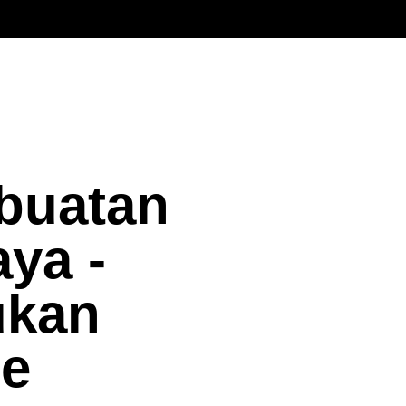
buatan
ya -
ukan
me