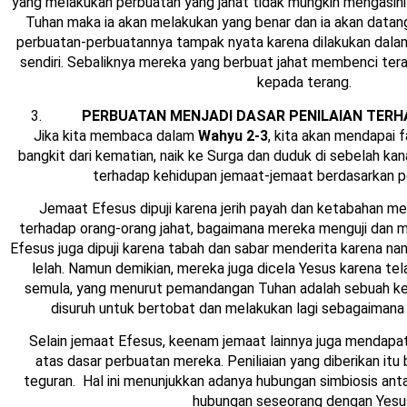
yang melakukan perbuatan yang jahat tidak mungkin mengasihi 
Tuhan maka ia akan melakukan yang benar dan ia akan data
perbuatan-perbuatannya tampak nyata karena dilakukan dalam
sendiri. Sebaliknya mereka yang berbuat jahat membenci ter
kepada terang.
PERBUATAN MENJADI DASAR PENILAIAN TER
Jika kita membaca dalam
Wahyu 2-3
, kita akan mendapai
bangkit dari kematian, naik ke Surga dan duduk di sebelah k
terhadap kehidupan jemaat-jemaat berdasarkan p
Jemaat Efesus dipuji karena jerih payah dan ketabahan me
terhadap orang-orang jahat, bagaimana mereka menguji dan m
Efesus juga dipuji karena tabah dan sabar menderita karena n
lelah. Namun demikian, mereka juga dicela Yesus karena te
semula, yang menurut pemandangan Tuhan adalah sebuah ke
disuruh untuk bertobat dan melakukan lagi sebagaimana
Selain jemaat Efesus, keenam jemaat lainnya juga mendapatk
atas dasar perbuatan mereka. Peniliaian yang diberikan itu 
teguran. Hal ini menunjukkan adanya hubungan simbiosis ant
hubungan seseorang dengan Yesu