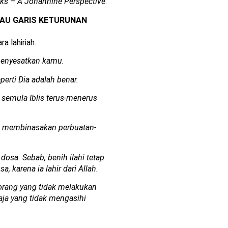
ks – A Johannine Perspective
.
AU GARIS KETURUNAN
 lahiriah.
menyesatkan kamu.
perti Dia adalah benar.
k semula Iblis terus-menerus
 Ia membinasakan perbuatan-
 dosa. Sebab, benih ilahi tetap
, karena ia lahir dari Allah.
 orang yang tidak melakukan
saja yang tidak mengasihi