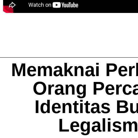
Memaknai Per
Orang Perca
Identitas B
Legalis